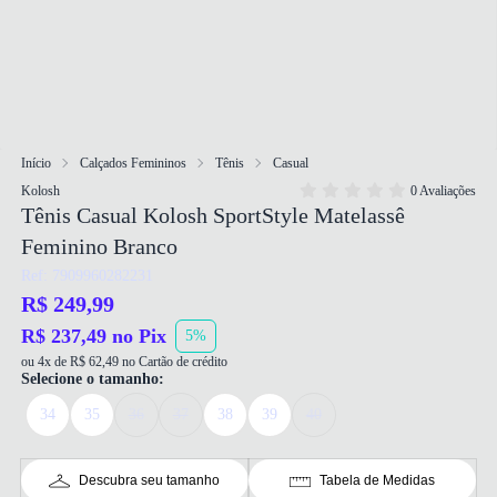
Início
Calçados Femininos
Tênis
Casual
Kolosh
0 Avaliações
Tênis Casual Kolosh SportStyle Matelassê
Feminino Branco
Ref: 7909960282231
R$ 249,99
R$ 237,49 no Pix
5%
ou 4x de R$ 62,49 no Cartão de crédito
Selecione o tamanho:
34
35
36
37
38
39
40
Descubra seu tamanho
Tabela de Medidas