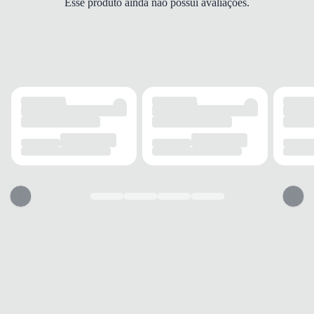
Esse produto ainda não possui avaliações.
Impulse+
FECHAMENTO
Elástico
SOLADO
MATERIAL
EVA
ADERÊNCIA
Alta
AMORTECIMENTO
Médio
FORRO
MATERIAL
Têxtil
RESPIRABILIDADE
Alta
ACOLCHOAMENTO
Leve
USO