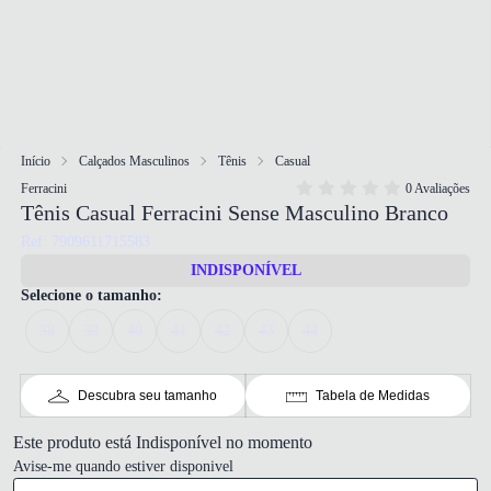
Início
Calçados Masculinos
Tênis
Casual
Ferracini
0 Avaliações
Tênis Casual Ferracini Sense Masculino Branco
Ref: 7909611715583
INDISPONÍVEL
Selecione o tamanho:
38
39
40
41
42
43
44
Descubra seu tamanho
Tabela de Medidas
Este produto está Indisponível no momento
Avise-me quando estiver disponivel