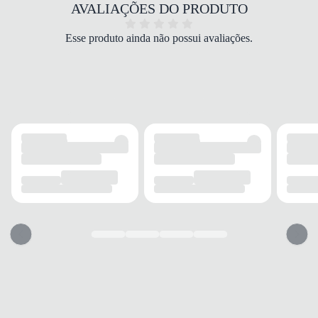
COR
AVALIAÇÕES DO PRODUTO
Branco
PALMILHA
Esse produto ainda não possui avaliações.
PU forrada
FECHAMENTO
Cadarço
SOLADO
MATERIAL
Borracha
ADERÊNCIA
Alta
AMORTECIMENTO
Leve
FORRO
MATERIAL
Tecido
ACOLCHOAMENTO
Acolchoado
USO