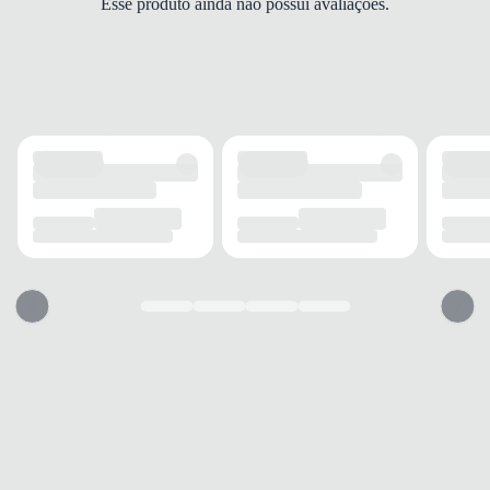
Esse produto ainda não possui avaliações.
Espuma
FECHAMENTO
Cadarço
SOLADO
MATERIAL
Borracha
ADERÊNCIA
Alta
AMORTECIMENTO
Médio
FORRO
MATERIAL
Couro
TECNOLOGIA
Respirável
ACOLCHOAMENTO
Leve
USO