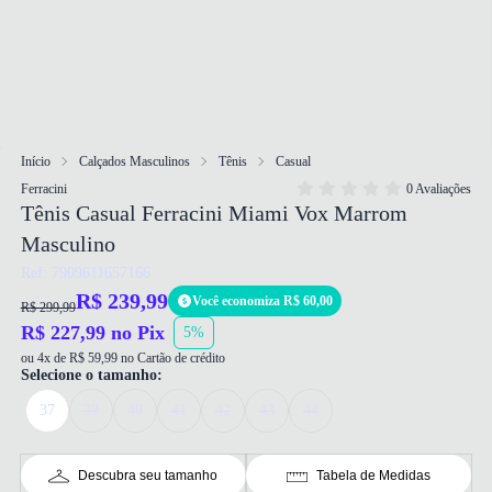
Início
Calçados Masculinos
Tênis
Casual
Ferracini
0 Avaliações
Tênis Casual Ferracini Miami Vox Marrom
Masculino
Ref: 7909611657166
R$ 239,99
Você economiza R$ 60,00
R$ 299,99
R$ 227,99 no Pix
5%
ou 4x de R$ 59,99 no Cartão de crédito
Selecione o tamanho:
37
39
40
41
42
43
44
Descubra seu tamanho
Tabela de Medidas