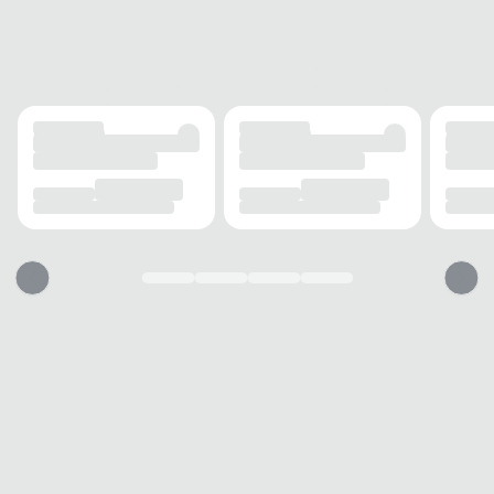
FECHAMENTO
Cadarço
SOLADO
MATERIAL
Borracha
ADERÊNCIA
Alta
AMORTECIMENTO
Leve
FORRO
MATERIAL
EVA
TECNOLOGIA
Respirável
ACOLCHOAMENTO
Médio
USO
TIPO
Casual