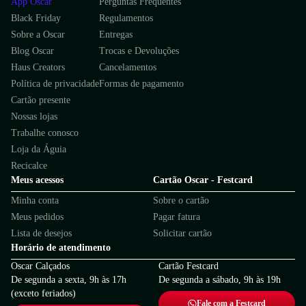
App Oscar
Perguntas Frequentes
Black Friday
Regulamentos
Sobre a Oscar
Entregas
Blog Oscar
Trocas e Devoluções
Haus Creators
Cancelamentos
Política de privacidade
Formas de pagamento
Cartão presente
Nossas lojas
Trabalhe conosco
Loja da Águia
Recicalce
Meus acessos
Cartão Oscar - Festcard
Minha conta
Sobre o cartão
Meus pedidos
Pagar fatura
Lista de desejos
Solicitar cartão
Horário de atendimento
Oscar Calçados
Cartão Festcard
De segunda a sexta, 9h às 17h
De segunda a sábado, 9h às 19h
(exceto feriados)
Fale com a Festcard