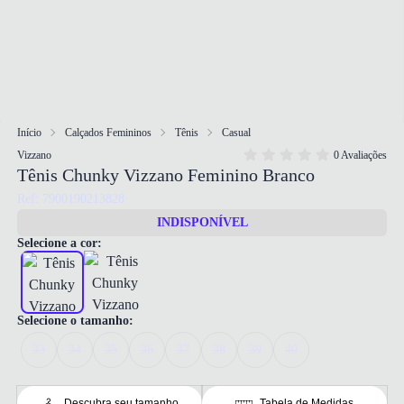
Início
Calçados Femininos
Tênis
Casual
Vizzano
0 Avaliações
Tênis Chunky Vizzano Feminino Branco
Ref: 7900190213828
INDISPONÍVEL
Selecione a cor:
Selecione o tamanho:
33
34
35
36
37
38
39
40
Descubra seu tamanho
Tabela de Medidas