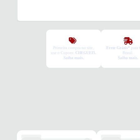
Primeira compra no site,
Frete Grátis*
para 
use o Cupom:
Brasil.
CHEGUEI5.
Saiba mais.
Saiba mais.