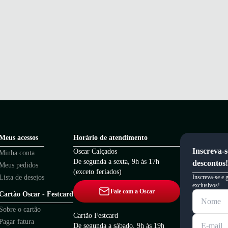
Meus acessos
Horário de atendimento
Inscreva-s
Oscar Calçados
Minha conta
De segunda a sexta, 9h às 17h
descontos!
Meus pedidos
(exceto feriados)
Lista de desejos
Inscreva-se e 
exclusivos!
Fale com a Oscar
Cartão Oscar - Festcard
Sobre o cartão
Cartão Festcard
Pagar fatura
De segunda a sábado, 9h às 19h