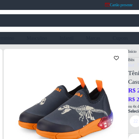
Cartão presente
eminino
Masculino
Infantil
Marcas
Cupons
Início
Bibi
Ref: 
Têni
Cas
R$ 
R$ 2
ou 4x d
Selec
22