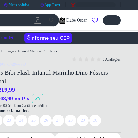
Meus pedidos
App Oscar
Clube Oscar
Informe seu CEP
Outlet
Calçado Infantil Menino
Tênis
0 Avaliações
7890575856002
s Bibi Flash Infantil Marinho Dino Fósseis
ual
219,99
08,99 no Pix
5%
e R$ 54,99 no Cartão de crédito
ione o tamanho:
23
24
25
26
27
28
29
30