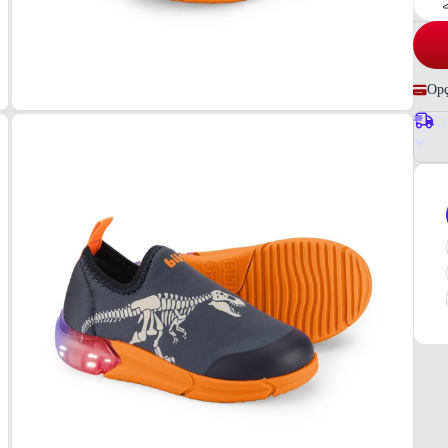
Opç
Co