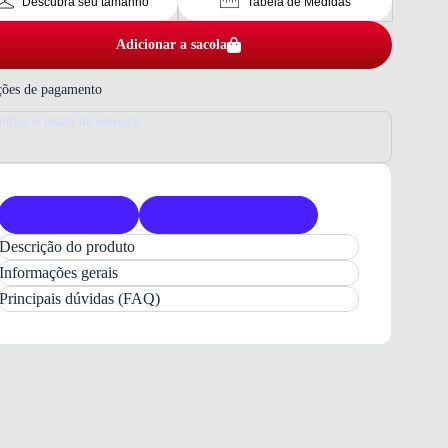
Descubra seu tamanho
Tabela de Medidas
Adicionar a sacola
ões de pagamento
nfira o prazo de entrega
Produto original
Acompanha nota fiscal
Descrição do produto
Tênis
Bibi Flash Infantil
Marinho:
Conforto
e
Informações gerais
Estilo para o Dia a Dia
Principais dúvidas (FAQ)
O
Tênis Bibi Flash Infantil
na cor marinho é a
escolha ideal para acompanhar os pequenos em
todas as suas descobertas. Com um
design
moderno
inspirado em dinossauros e fósseis, este
calçado une
estilo lúdico
e funcionalidade,
garantindo um visual marcante para o dia a dia.