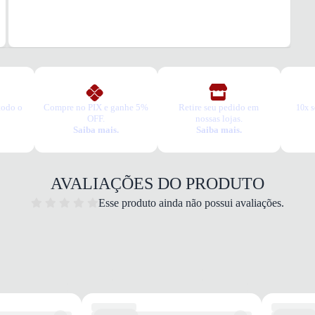
todo o
Compre no PIX e ganhe 5%
Retire seu pedido em
10x s
OFF.
nossas lojas.
Saiba mais.
Saiba mais.
AVALIAÇÕES DO PRODUTO
Esse produto ainda não possui avaliações.