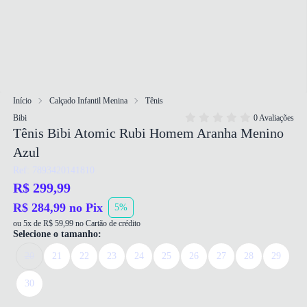
Início
Calçado Infantil Menina
Tênis
Bibi
0 Avaliações
Tênis Bibi Atomic Rubi Homem Aranha Menino
Azul
Ref: 7893420141810
R$ 299,99
R$ 284,99 no Pix
5%
ou 5x de R$ 59,99 no Cartão de crédito
Selecione o tamanho:
20
21
22
23
24
25
26
27
28
29
30