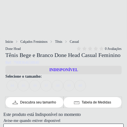
Início
Calçados Femininos
Tênis
Casual
Done Head
0 Avaliações
Tênis Bege e Branco Done Head Casual Feminino
Ref: 7908364658840
INDISPONÍVEL
Selecione o tamanho:
34
35
36
37
38
39
40
Descubra seu tamanho
Tabela de Medidas
Este produto está Indisponível no momento
Avise-me quando estiver disponivel