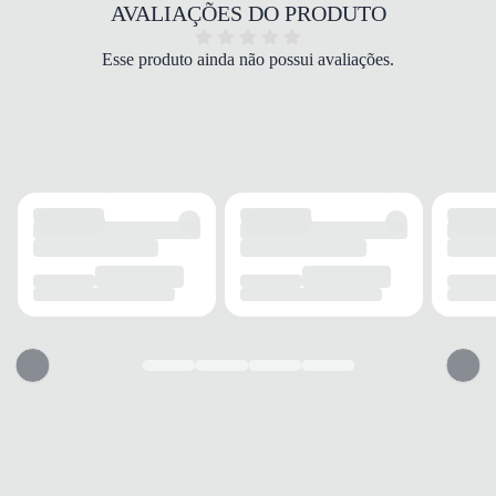
COR
AVALIAÇÕES DO PRODUTO
Bege
PALMILHA
Esse produto ainda não possui avaliações.
EVA
FECHAMENTO
Cadarço
SOLADO
MATERIAL
Borracha
ADERÊNCIA
Alta
AMORTECIMENTO
Médio
FORRO
MATERIAL
Sintético
ACOLCHOAMENTO
Leve
USO