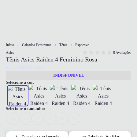
Início
Calçados Femininos
Tênis
Esportivo
Asics
0 Avaliações
Tênis Asics Raiden 4 Feminino Rosa
Ref: 7909701924543
INDISPONÍVEL
Selecione a cor:
Selecione o tamanho:
34
35
36
37
38
39
Descubra seu tamanho
Tabela de Medidas