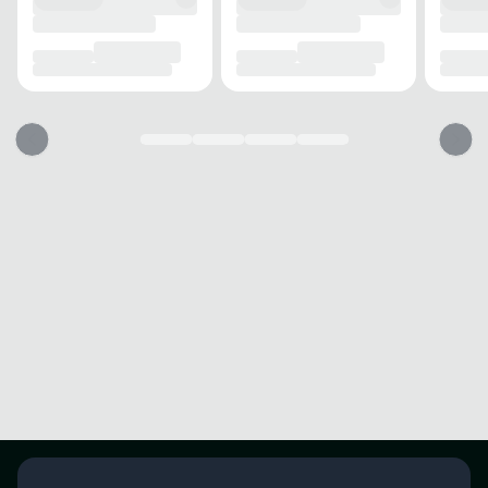
Solado emborrachado com alta aderência para segurança em diferentes
terrenos.
Conforto e segurança para suas corridas e treinos diários.
Garantia
Este produto possui uma garantia contra defeitos de fabricação válida por
um período de 90 dias.