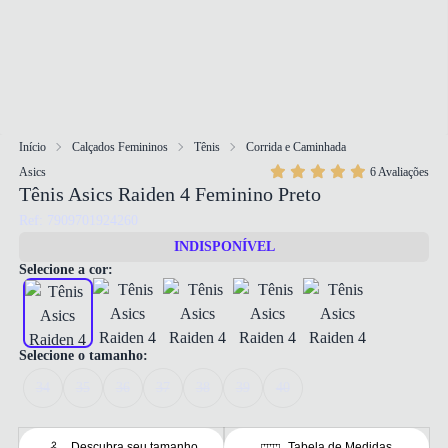
Início
Calçados Femininos
Tênis
Corrida e Caminhada
Asics
6 Avaliações
Tênis Asics Raiden 4 Feminino Preto
Ref: 7909701924260
INDISPONÍVEL
Selecione a cor:
Selecione o tamanho:
34
35
36
37
38
39
40
Descubra seu tamanho
Tabela de Medidas