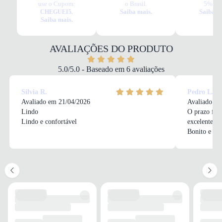
use o Cupom:
o Brasil.
5% OF
esportivos femininos.
Saiba mais.
Saiba m
CHEGUEI5.
Tudo o que você precisa saber sobre Tênis Asics Raiden 4 Feminino
Saiba mais.
Preto
MATERIAL
Sintético
AVALIAÇÕES DO PRODUTO
COR
Preto
5.0/5.0 - Baseado em 6 avaliações
DROP
Drop médio
Silvia R.
Pedro L.
FECHAMENTO
Avaliado em 21/04/2026
Avaliado em
Cadarço
Lindo
O prazo foi
Lindo e confortável
excelente qu
Bonito e dur
SOLADO
MATERIAL
Borracha
ADERÊNCIA
Alta
AMORTECIMENTO
Gel
FORRO
MATERIAL