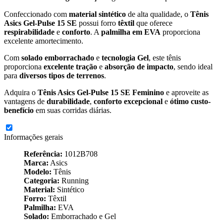
Confeccionado com
material sintético
de alta qualidade, o
Tênis
Asics Gel-Pulse 15 SE
possui forro
têxtil
que oferece
respirabilidade
e
conforto
. A
palmilha em EVA
proporciona
excelente amortecimento.
Com
solado emborrachado
e
tecnologia Gel
, este tênis
proporciona
excelente tração
e
absorção de impacto
, sendo ideal
para
diversos tipos de terrenos
.
Adquira o
Tênis Asics Gel-Pulse 15 SE Feminino
e aproveite as
vantagens de
durabilidade
,
conforto excepcional
e
ótimo custo-
benefício
em suas corridas diárias.
Informações gerais
Referência:
1012B708
Marca:
Asics
Modelo:
Tênis
Categoria:
Running
Material:
Sintético
Forro:
Têxtil
Palmilha:
EVA
Solado:
Emborrachado e Gel