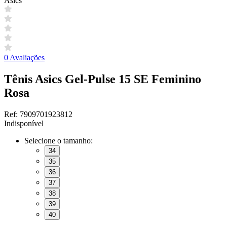
Asics
0 Avaliações
Tênis Asics Gel-Pulse 15 SE Feminino
Rosa
Ref: 7909701923812
Indisponível
Selecione o tamanho:
34
35
36
37
38
39
40