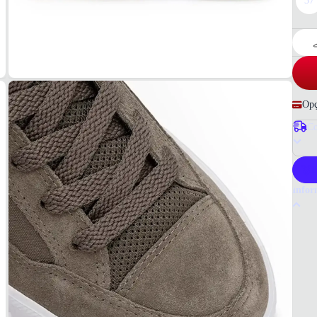
37
Opç
Co
P
Infor
Por q
O têni
dia. S
Ideal 
Tudo o
Mascu
MAT