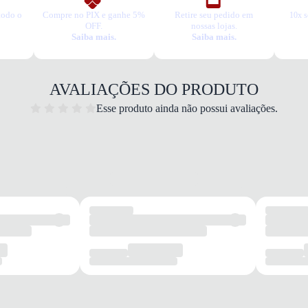
todo o
Compre no PIX e ganhe 5%
Retire seu pedido em
10x s
OFF.
nossas lojas.
Saiba mais.
Saiba mais.
AVALIAÇÕES DO PRODUTO
Esse produto ainda não possui avaliações.