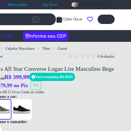
Meus pedidos
App Oscar
Clube Oscar
Informe seu CEP
Outlet
Calçados Masculinos
Tênis
Casual
se
0 Avaliações
7895491386268
s All Star Converse Logan Lite Masculino Bege
R$ 399,99
Você economiza R$ 69,91
,90
79,99 no Pix
5%
e R$ 57,14 no Cartão de crédito
one a cor:
ione o tamanho: