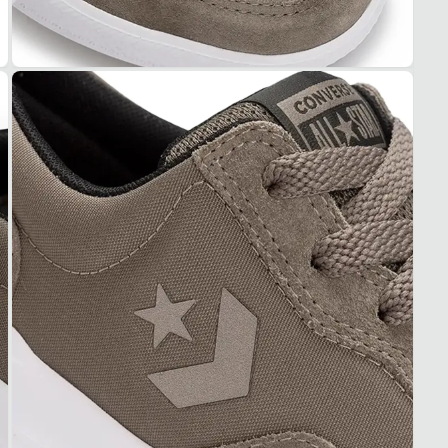
Camur
COR
Bege
PAL
Espum
FEC
Cadar
SOL
MAT
Borra
ADE
Alta
FLEX
Boa
FOR
MAT
Têxtil
ACO
Médi
RESP
Alta
USO