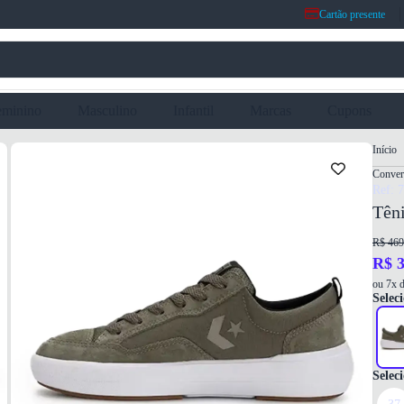
Cartão presente
eminino
Masculino
Infantil
Marcas
Cupons
Início
Conver
Ref: 
Têni
R$ 469
R$ 3
ou 7x d
Seleci
Selec