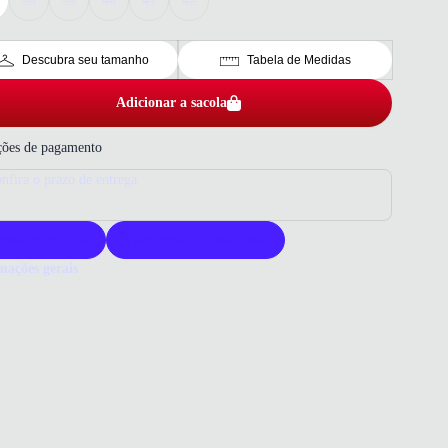
38
39
40
41
42
Descubra seu tamanho
Tabela de Medidas
Adicionar a sacola
ões de pagamento
nfira o prazo de entrega
roduto original
Acompanha nota fiscal
mações gerais
ue comprar um tênis All Star?
s All Star Logan Lite oferece design moderno e conforto para o dia a
ua composição em camurça e tecido garante durabilidade e estilo.
para quem busca versatilidade e qualidade em um calçado casual.
 que você precisa saber sobre Tênis All Star Converse Logan Lite
lino Bege
ERIAL