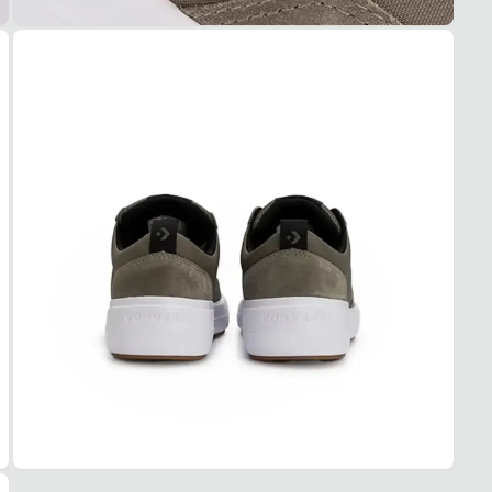
TIPO
Casua
Esse t
1. Es
2. Faç
3. Tro
A troc
produt