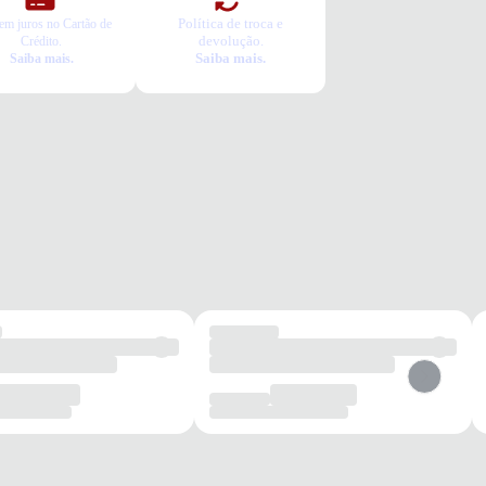
Política de troca e
em juros no Cartão de
devolução.
Crédito.
Saiba mais.
Saiba mais.