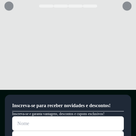
resposta rápida a cada passada.
Suporte extra com Support Rods para estabilidade e segurança durante a
corrida.
Cabedal respirável em mesh engineered para ventilação e conforto
prolongado.
Conforto e segurança para você correr com confiança e desempenho
elevado.
Garantia
Este produto possui uma garantia contra defeitos de fabricação válida por
um período de 90 dias.
Inscreva-se para receber novidades e descontos!
Inscreva-se e garanta vantagens, descontos e cupons exclusivos!