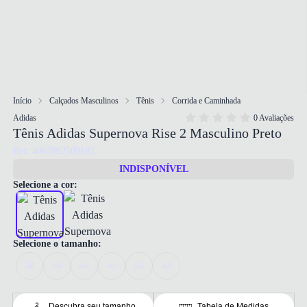
Início
Calçados Masculinos
Tênis
Corrida e Caminhada
Adidas
0 Avaliações
Tênis Adidas Supernova Rise 2 Masculino Preto
Ref: 4067892509185
INDISPONÍVEL
Selecione a cor:
Selecione o tamanho:
38
39
40
41
42
43
Descubra seu tamanho
Tabela de Medidas