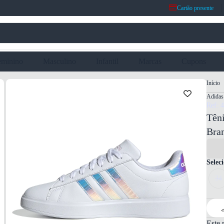
Cartão presente
eminino
Masculino
Infantil
Marcas
Cupons
Início
Adidas
Ref: 
Têni
Bra
Selec
34
Este 