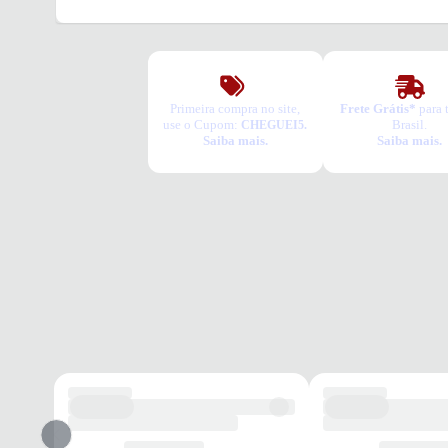
Primeira compra no site,
Frete Grátis*
para 
use o Cupom:
Brasil.
CHEGUEI5.
Saiba mais.
Saiba mais.