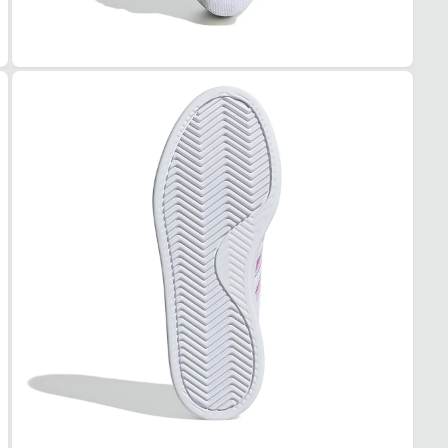
Materi
COR
Branc
PAL
EVA f
FEC
Cadar
SOL
MAT
Borra
ADE
Alta
AMO
Médi
FOR
MAT
Têxtil
ACO
Acolc
USO
TIPO
Casua