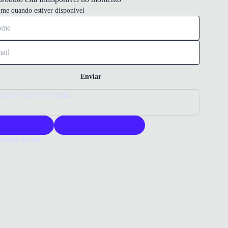
-me quando estiver disponivel
Enviar
nfira o prazo de entrega
roduto original
Acompanha nota fiscal
mações gerais
ue comprar um tênis Adidas?
s Adidas oferece qualidade e estilo para o dia a dia. Seu design alia
to e resistência para mulheres modernas. Escolha Adidas para um
o confiável e elegante.
o que você precisa saber sobre Tênis Casual Adidas Grand Court 2.0
ino Branco
ERIAL