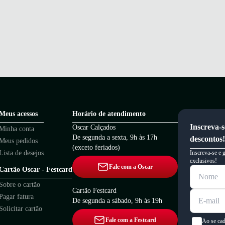
Meus acessos
Horário de atendimento
Inscreva-s
Oscar Calçados
Minha conta
De segunda a sexta, 9h às 17h
descontos!
Meus pedidos
(exceto feriados)
Lista de desejos
Inscreva-se e 
exclusivos!
Fale com a Oscar
Cartão Oscar - Festcard
Sobre o cartão
Cartão Festcard
Pagar fatura
De segunda a sábado, 9h às 19h
Solicitar cartão
Fale com a Festcard
Ao se cad