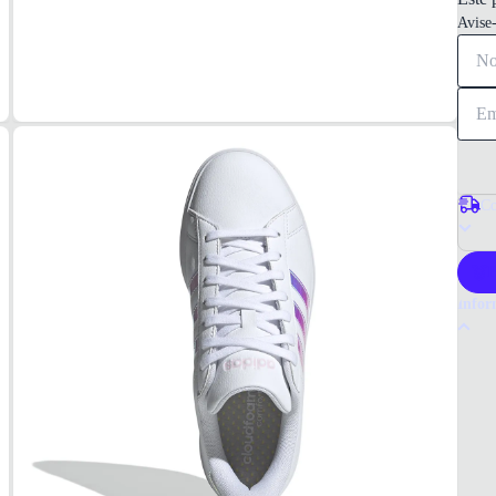
Avise
Co
P
Infor
Por q
O têni
confor
calçad
Tudo 
Femin
MAT