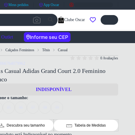
Meus pedidos
App Oscar
Clube Oscar
Informe seu CEP
Outlet
Calçados Femininos
Tênis
Casual
0 Avaliações
4066764079962
s Casual Adidas Grand Court 2.0 Feminino
nco
INDISPONÍVEL
ione o tamanho:
35
36
37
38
39
Descubra seu tamanho
Tabela de Medidas
produto está Indisponível no momento