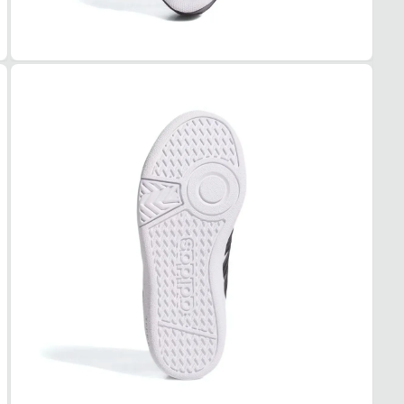
Tudo 
Juven
MAT
Sintét
COR
Branc
PAL
EVA
FEC
Velcr
SOL
MAT
Sintét
ADE
Alta
AMO
Médi
FOR
MAT
Tecid
TEC
Respi