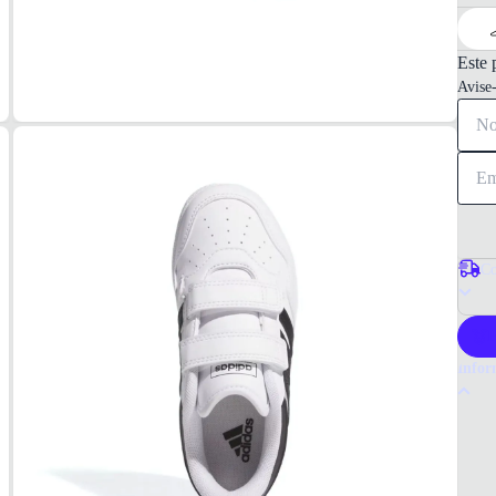
Este 
Avise
Co
P
Infor
Por q
O têni
garant
calça