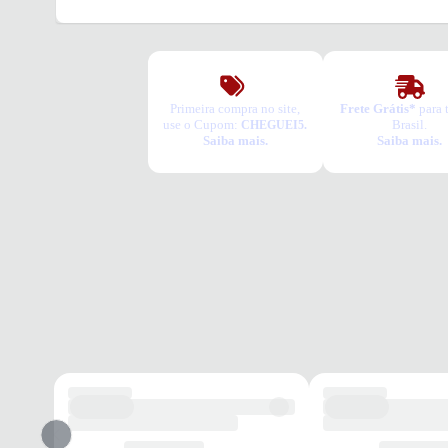
Primeira compra no site,
Frete Grátis*
para 
use o Cupom:
Brasil.
CHEGUEI5.
Saiba mais.
Saiba mais.