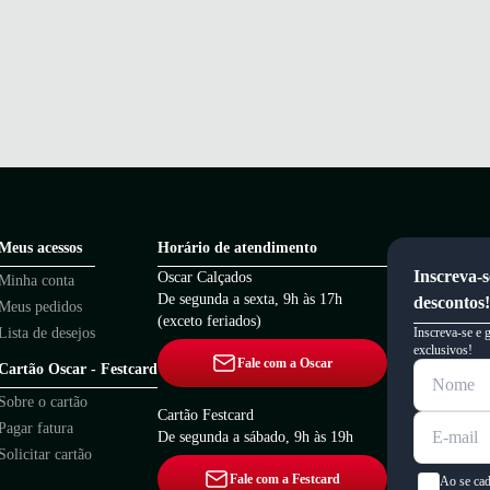
Meus acessos
Horário de atendimento
Inscreva-s
Oscar Calçados
Minha conta
De segunda a sexta, 9h às 17h
descontos!
Meus pedidos
(exceto feriados)
Lista de desejos
Inscreva-se e 
exclusivos!
Fale com a Oscar
Cartão Oscar - Festcard
Sobre o cartão
Cartão Festcard
Pagar fatura
De segunda a sábado, 9h às 19h
Solicitar cartão
Fale com a Festcard
Ao se cad