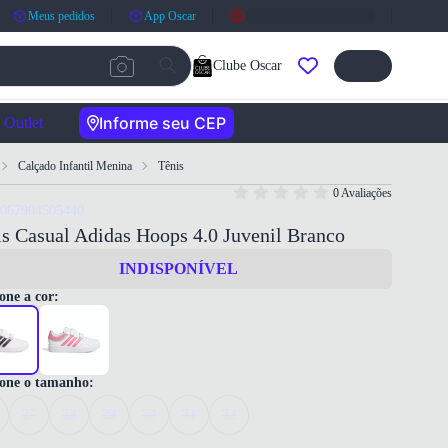
Meus pedidos
App Oscar
Clube Oscar
Informe seu CEP
Outlet
Calçado Infantil Menina
Tênis
0 Avaliações
4067904505440
s Casual Adidas Hoops 4.0 Juvenil Branco
INDISPONÍVEL
one a cor:
ione o tamanho:
27
28
29
30
31
32