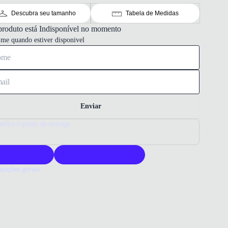
Descubra seu tamanho
Tabela de Medidas
produto está Indisponível no momento
-me quando estiver disponivel
Enviar
nfira o prazo de entrega
roduto original
Acompanha nota fiscal
mações gerais
ue comprar um tênis Adidas?
s Adidas oferece conforto e estilo para os jovens. Sua qualidade
e durabilidade e leveza para o dia a dia. Escolha Adidas para um
do confiável e moderno.