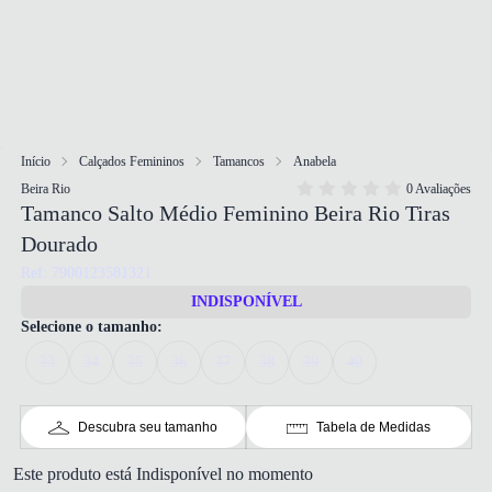
Início
Calçados Femininos
Tamancos
Anabela
Beira Rio
0 Avaliações
Tamanco Salto Médio Feminino Beira Rio Tiras
Dourado
Ref: 7900123581321
INDISPONÍVEL
Selecione o tamanho:
33
34
35
36
37
38
39
40
Descubra seu tamanho
Tabela de Medidas
Este produto está Indisponível no momento