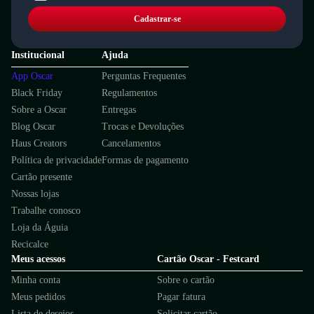
Cadastrar-se
Institucional
Ajuda
App Oscar
Perguntas Frequentes
Black Friday
Regulamentos
Sobre a Oscar
Entregas
Blog Oscar
Trocas e Devoluções
Haus Creators
Cancelamentos
Política de privacidade
Formas de pagamento
Cartão presente
Nossas lojas
Trabalhe conosco
Loja da Águia
Recicalce
Meus acessos
Cartão Oscar - Festcard
Minha conta
Sobre o cartão
Meus pedidos
Pagar fatura
Lista de desejos
Solicitar cartão