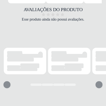
Material Sintético
COR
AVALIAÇÕES DO PRODUTO
Dourado
TIPO DE SALTO
Esse produto ainda não possui avaliações.
Bloco
ALTURA DO SALTO
6 cm
SOLADO
MATERIAL
Borracha
ADERÊNCIA
Alta
AMORTECIMENTO
Com amortecimento
FECHAMENTO
TIPO
Fivela
POSIÇÃO