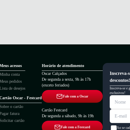
Meus acessos
Horário de atendimento
Inscreva-s
Oscar Calçados
Minha conta
De segunda a sexta, 9h às 17h
descontos!
Meus pedidos
(exceto feriados)
Lista de desejos
Inscreva-se e 
exclusivos!
Fale com a Oscar
Cartão Oscar - Festcard
Sobre o cartão
Cartão Festcard
Pagar fatura
De segunda a sábado, 9h às 19h
Solicitar cartão
Fale com a Festcard
Ao se cad