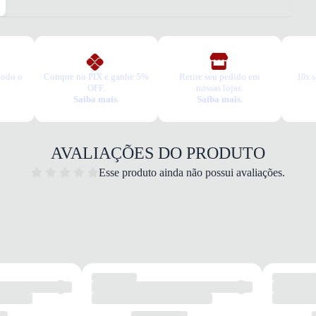
todo o
Compre no PIX e ganhe 5%
Retire seu pedido em
10x s
OFF.
nossas lojas.
Saiba mais.
Saiba mais.
AVALIAÇÕES DO PRODUTO
Esse produto ainda não possui avaliações.