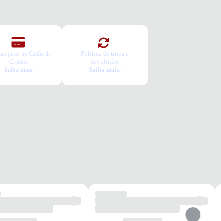
Política de troca e
em juros no Cartão de
devolução.
Crédito.
Saiba mais.
Saiba mais.