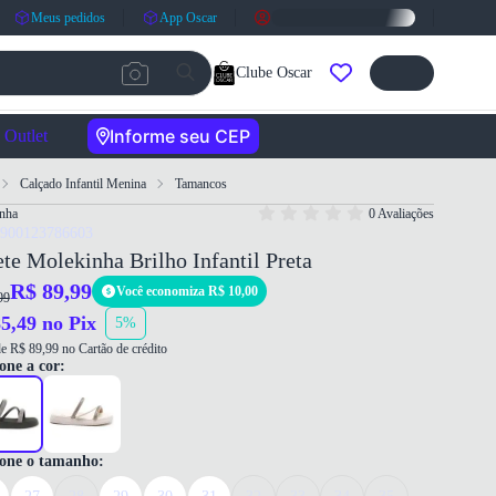
Meus pedidos
App Oscar
Clube Oscar
Informe seu CEP
Outlet
Calçado Infantil Menina
Tamancos
nha
0 Avaliações
7900123786603
te Molekinha Brilho Infantil Preta
R$ 89,99
Você economiza R$ 10,00
99
5,49 no Pix
5%
e R$ 89,99 no Cartão de crédito
one a cor:
ione o tamanho: