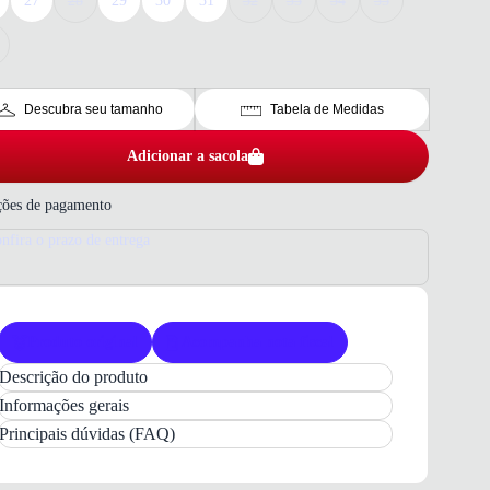
27
28
29
30
31
32
33
34
35
Descubra seu tamanho
Tabela de Medidas
Adicionar a sacola
ões de pagamento
nfira o prazo de entrega
Produto original
Acompanha nota fiscal
Descrição do produto
Papete Juvenil Molekinha Preta
com
Brilho
:
Informações gerais
Estilo e Conforto para o Dia a Dia
Principais dúvidas (FAQ)
A
Papete Juvenil Molekinha Preta
é a escolha