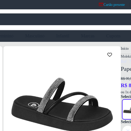
Cartão presente
eminino
Masculino
Infantil
Marcas
Cupons
Início
Moleki
Ref: 
Pape
R$ 99,
R$ 8
ou 1x d
Seleci
Selec