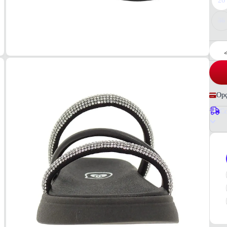
26
36
Opç
Co