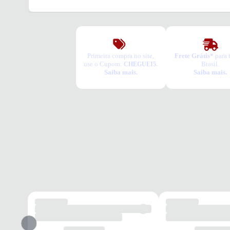
Primeira compra no site,
Frete Grátis*
para 
use o Cupom:
Brasil.
CHEGUEI5.
Saiba mais.
Saiba mais.