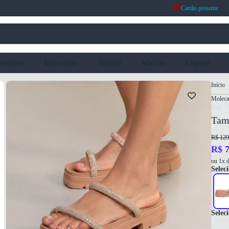
Cartão presente
eminino
Masculino
Infantil
Marcas
Cupons
Início
Moleca
Ref: 
Tam
R$ 129
R$ 7
ou 1x d
Seleci
Selec