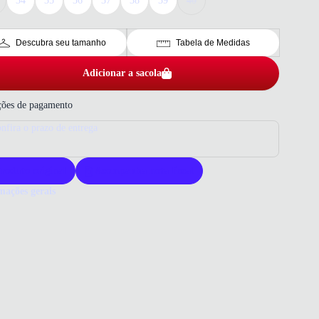
34
35
36
37
38
39
40
Descubra seu tamanho
Tabela de Medidas
Adicionar a sacola
ões de pagamento
nfira o prazo de entrega
roduto original
Acompanha nota fiscal
mações gerais
ue comprar um tamanco Moleca?
nco Moleca alia conforto e estilo com material resistente. É ideal
uem busca elegância em ocasiões diversas. A qualidade da marca
e durabilidade e satisfação em cada uso.
o que você precisa saber sobre Tamanco Feminino Tira Brilho
a Nude
ERIAL