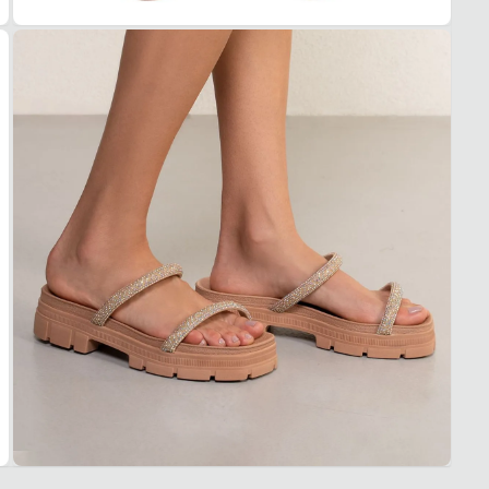
Essa s
1. Es
2. Faç
3. Tro
A troc
produt
Casua
Quais 
Design
elegan
Sola p
camin
Materi
manut
Confor
Garan
Este p
um pe