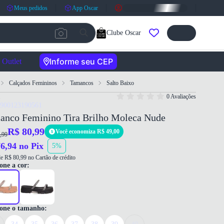
Meus pedidos
App Oscar
Clube Oscar
Informe seu CEP
Outlet
Calçados Femininos
Tamancos
Salto Baixo
0 Avaliações
7900123190561
anco Feminino Tira Brilho Moleca Nude
R$ 80,99
Você economiza R$ 49,00
,99
6,94 no Pix
5%
e R$ 80,99 no Cartão de crédito
one a cor:
ione o tamanho: