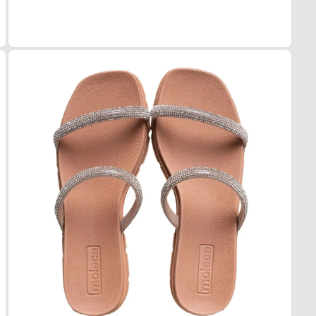
Sintét
COR
Nude
TIPO
Plata
ALTU
3 cm
SOL
MAT
PVC
ADE
Alta
AMO
Médi
FEC
TIPO
Slide
POSI
Abert
BICO
TIPO
Redo