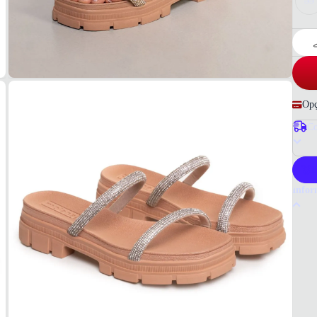
33
Opç
Co
P
Infor
Por q
O tama
para q
garant
Tudo 
Molec
MAT