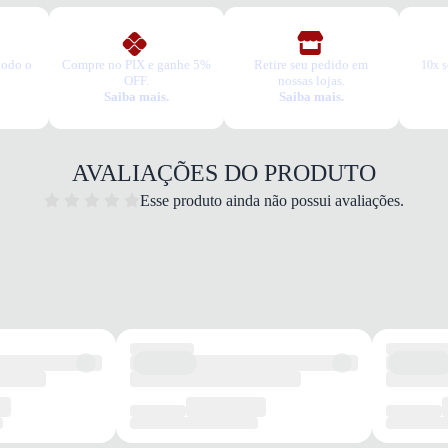
todo o
Compre no PIX e ganhe 5%
Retire seu pedido em
10x s
OFF.
nossas lojas.
Saiba mais.
Saiba mais.
AVALIAÇÕES DO PRODUTO
Esse produto ainda não possui avaliações.