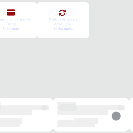
Política de troca e
em juros no Cartão de
devolução.
Crédito.
Saiba mais.
Saiba mais.