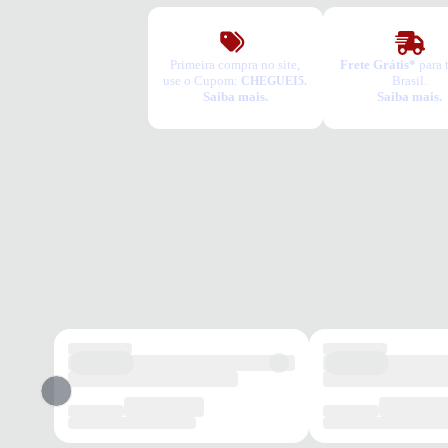
Primeira compra no site,
Frete Grátis*
para 
use o Cupom:
Brasil.
CHEGUEI5.
Saiba mais.
Saiba mais.