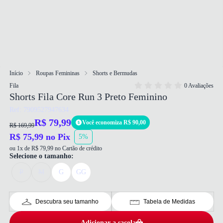
Início
Roupas Femininas
Shorts e Bermudas
Fila
0 Avaliações
Shorts Fila Core Run 3 Preto Feminino
Ref: 7909527947634
R$ 79,99
Você economiza R$ 90,00
R$ 169,99
R$ 75,99 no Pix
5%
ou 1x de R$ 79,99 no Cartão de crédito
Selecione o tamanho:
P
M
G
GG
Descubra seu tamanho
Tabela de Medidas
Adicionar a sacola