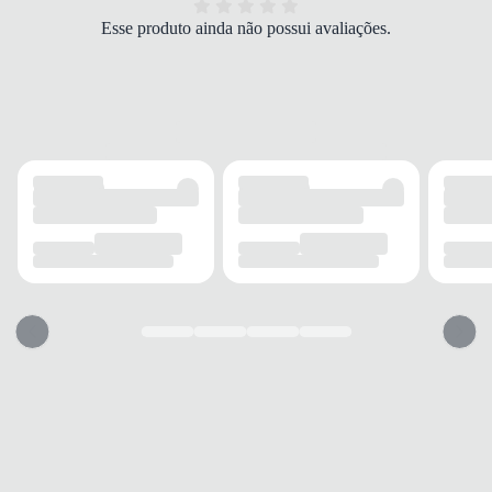
durabilidade e resistência ao desgaste.
"
Esse produto ainda não possui avaliações.
O
Short Fila Flat Life Verde Chino Feminino
é extremamente versátil
e pode ser usado em diversas ocasiões. Combine-o com tops esportivos
para treinos ou camisetas descontraídas para um passeio casual. Ele
também é uma ótima opção para viagens, oferecendo conforto e estilo
em um só produto.
Investir no
Short Fila Flat Life Verde Chino Feminino
é apostar em
uma peça que une moda e desempenho. Com a qualidade renomada da
Fila, você terá um short que acompanha seu ritmo de vida com elegância
e funcionalidade. Não perca a chance de renovar seu guarda-roupa com
essa peça essencial!