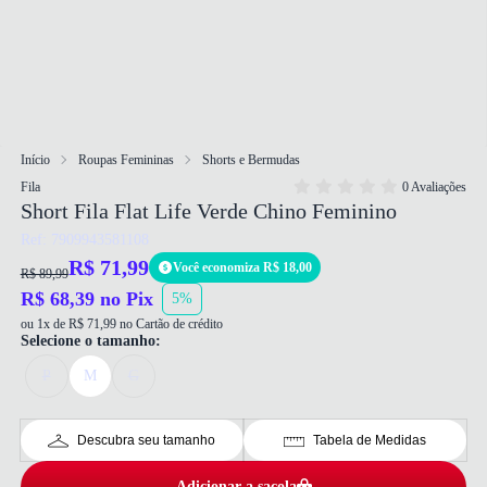
Início
Roupas Femininas
Shorts e Bermudas
Fila
0 Avaliações
Short Fila Flat Life Verde Chino Feminino
Ref: 7909943581108
R$ 71,99
Você economiza R$ 18,00
R$ 89,99
R$ 68,39 no Pix
5%
ou 1x de R$ 71,99 no Cartão de crédito
Selecione o tamanho:
P
M
G
Descubra seu tamanho
Tabela de Medidas
Adicionar a sacola