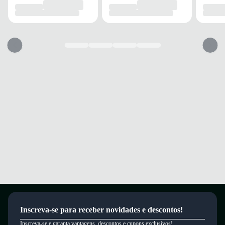
Quais os benefícios de escolher esse modelo?
Confeccionado em nobuck, material nobre que alia durabilidade e
sofisticação.
Palmilha sintética que proporciona conforto durante o uso prolongado.
Solado de borracha com alta aderência para segurança a cada passo.
Conforto e segurança garantidos para você caminhar com elegância o dia
todo.
Garantia
Este produto possui uma garantia contra defeitos de fabricação válida por
um período de 90 dias.
Inscreva-se para receber novidades e descontos!
Inscreva-se e garanta vantagens, descontos e cupons exclusivos!