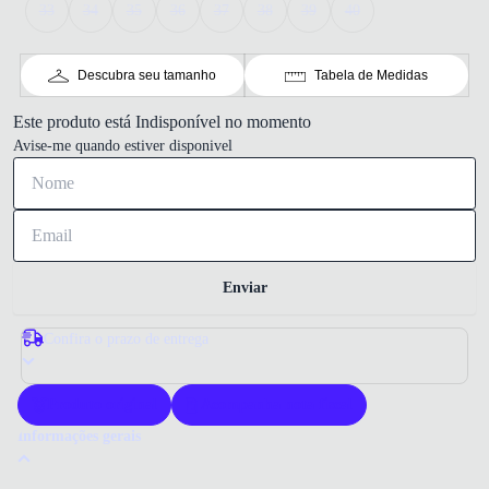
33
34
35
36
37
38
39
40
Descubra seu tamanho
Tabela de Medidas
Este produto está Indisponível no momento
Avise-me quando estiver disponivel
Enviar
Confira o prazo de entrega
Produto original
Acompanha nota fiscal
Informações gerais