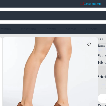
Cartão presente
eminino
Masculino
Infantil
Marcas
Cupons
Início
Tanara
Ref: 
Sca
Blo
Selec
35
Este 