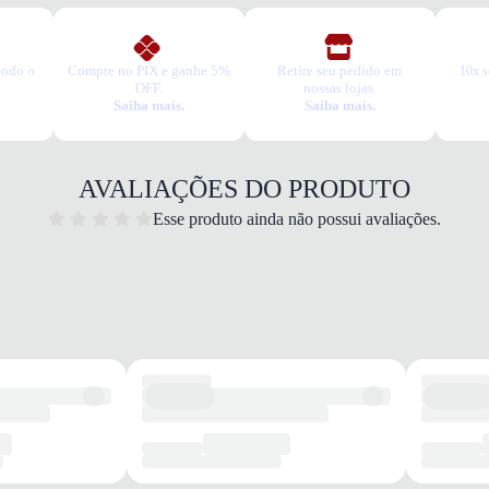
todo o
Compre no PIX e ganhe 5%
Retire seu pedido em
10x s
OFF.
nossas lojas.
Saiba mais.
Saiba mais.
AVALIAÇÕES DO PRODUTO
Esse produto ainda não possui avaliações.