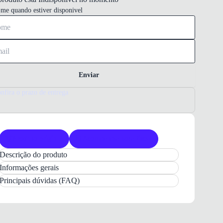
-me quando estiver disponivel
Enviar
nfira o prazo de entrega
Produto original
Acompanha nota fiscal
Descrição do produto
Scarpin Tanara Feminino
Canela
Salto Bloco
:
Informações gerais
Elegância e Conforto
Principais dúvidas (FAQ)
Apresentamos o
Scarpin Tanara Feminino
Rambu
, um calçado que une sofisticação e bem-
estar em cada passo. Com seu design atemporal e