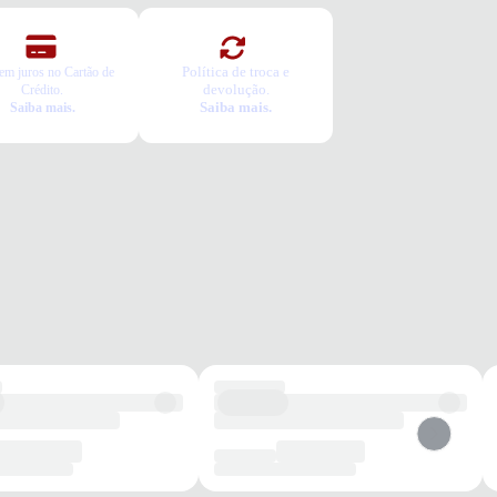
Política de troca e
em juros no Cartão de
devolução.
Crédito.
Saiba mais.
Saiba mais.