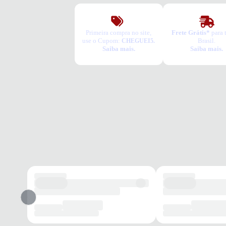
Primeira compra no site,
Frete Grátis*
para 
use o Cupom:
Brasil.
CHEGUEI5.
Saiba mais.
Saiba mais.