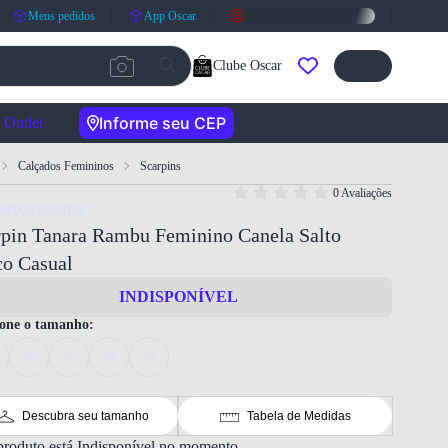
Meus pedidos
App Oscar
Clube Oscar
Informe seu CEP
Outlet
Calçados Femininos
Scarpins
0 Avaliações
7900282629032
rpin Tanara Rambu Feminino Canela Salto
co Casual
INDISPONÍVEL
ione o tamanho:
36
37
38
39
Descubra seu tamanho
Tabela de Medidas
produto está Indisponível no momento