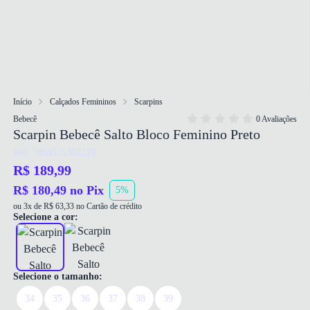
Início
Calçados Femininos
Scarpins
Bebecê
0 Avaliações
Scarpin Bebecê Salto Bloco Feminino Preto
Ref: 7894535302219
R$ 189,99
R$ 180,49 no Pix
5%
ou 3x de R$ 63,33 no Cartão de crédito
Selecione a cor:
Selecione o tamanho:
34
35
36
37
38
39