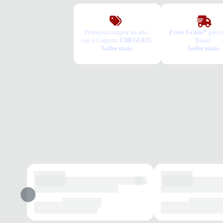
Primeira compra no site,
Frete Grátis*
para 
use o Cupom:
Brasil.
CHEGUEI5.
Saiba mais.
Saiba mais.