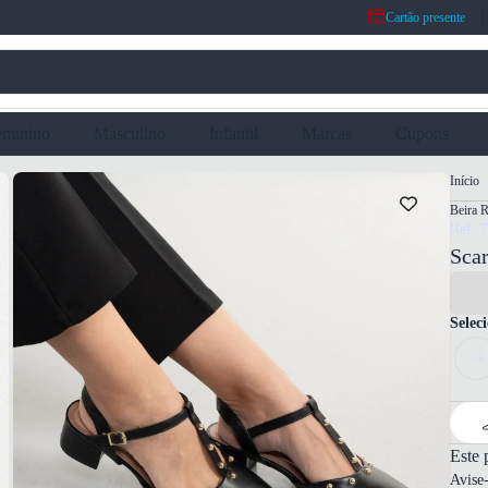
Cartão presente
eminino
Masculino
Infantil
Marcas
Cupons
Início
Beira R
Ref: 
Scar
Selec
34
Este 
Avise