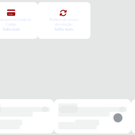
Política de troca e
em juros no Cartão de
devolução.
Crédito.
Saiba mais.
Saiba mais.