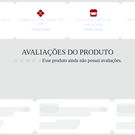
todo o
Compre no PIX e ganhe 5%
Retire seu pedido em
10x s
OFF.
nossas lojas.
Saiba mais.
Saiba mais.
AVALIAÇÕES DO PRODUTO
Esse produto ainda não possui avaliações.