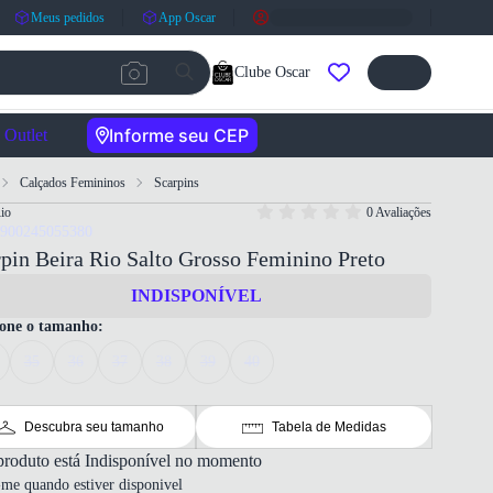
Meus pedidos
App Oscar
Clube Oscar
Informe seu CEP
Outlet
Calçados Femininos
Scarpins
io
0 Avaliações
7900245055380
pin Beira Rio Salto Grosso Feminino Preto
INDISPONÍVEL
ione o tamanho:
35
36
37
38
39
40
Descubra seu tamanho
Tabela de Medidas
produto está Indisponível no momento
-me quando estiver disponivel