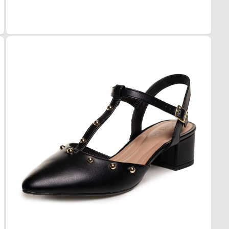
palmi
Forro
e mac
Palmi
segur
Solad
Com
Taman
ideal 
Garan
Combi
Orig
casua
-
Prod
Ao es
-
Acom
confo
segura
espera