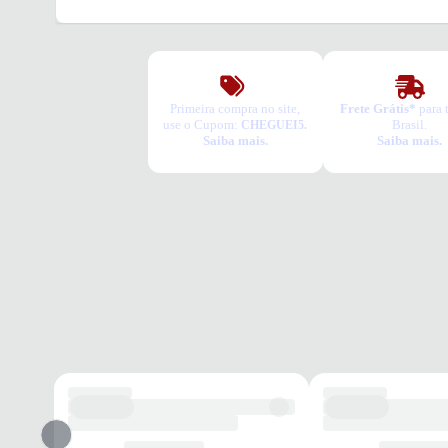
Primeira compra no site,
Frete Grátis*
para 
use o Cupom:
Brasil.
CHEGUEI5.
Saiba mais.
Saiba mais.