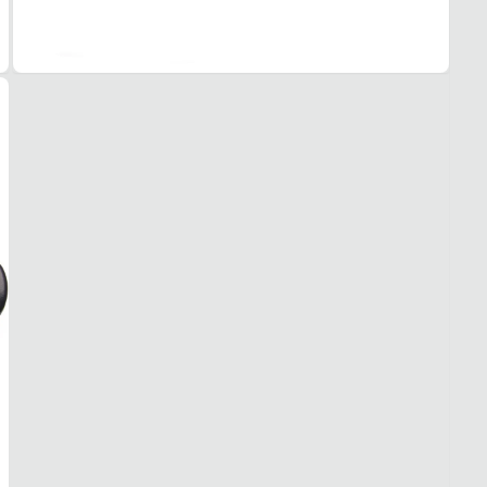
Social
FEC
Elásti
SOL
MAT
Borra
ADE
Alta
AMO
Médi
PAL
MAT
Espu
TIPO
Confo
REM
Não
BICO
TIPO
Redo
Esse s
1. Es
2. Faç