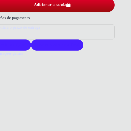
Adicionar a sacola
ões de pagamento
nfira o prazo de entrega
roduto original
Acompanha nota fiscal
mações gerais
ue comprar um sapato Pegada?
da oferece sapatos sociais masculinos em couro, reconhecidos pela
ade e durabilidade. Este modelo proporciona conforto com seu forro
 espumado e solado antiderrapante. É ideal para quem busca
cia e praticidade no dia a dia.
o que você precisa saber sobre Sapato Social Pegada Masculino Preto
al
o/PU
ELO