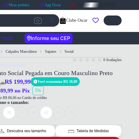
Meus pedidos
App Oscar
Clube Oscar
Informe seu CEP
Outlet
Calçados Masculinos
Sapatos
Social
0 Avaliações
7909410889232
ato Social Pegada em Couro Masculino Preto
R$ 199,99
Você economiza R$ 50,00
,99
89,99 no Pix
5%
e R$ 66,66 no Cartão de crédito
ione o tamanho:
38
39
40
42
43
44
Descubra seu tamanho
Tabela de Medidas