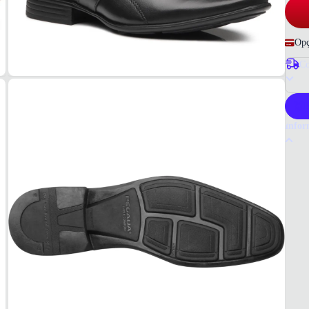
Opç
Co
P
Infor
Por q
A Pega
qualid
em PU
elegân
Tudo 
Materi
Cour
COR
Preto
MOD