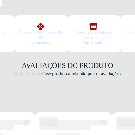
3. Tro
A troc
produt
todo o
Compre no PIX e ganhe 5%
Retire seu pedido em
10x s
OFF.
nossas lojas.
Saiba mais.
Saiba mais.
AVALIAÇÕES DO PRODUTO
Esse produto ainda não possui avaliações.