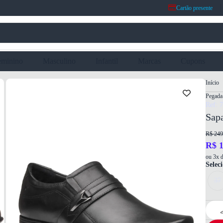
Cartão presente
eminino
Masculino
Infantil
Marcas
Cupons
Início
Pegada
Ref: 
Sap
R$ 249
R$ 1
ou 3x d
Selec
37