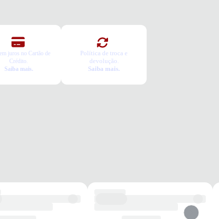
ca Grátis
a é gratuita e fácil. Você tem 7 dias para solicitar a troca, caso o
o não sirva.
Política de troca e
em juros no Cartão de
devolução.
Crédito.
Saiba mais.
Saiba mais.