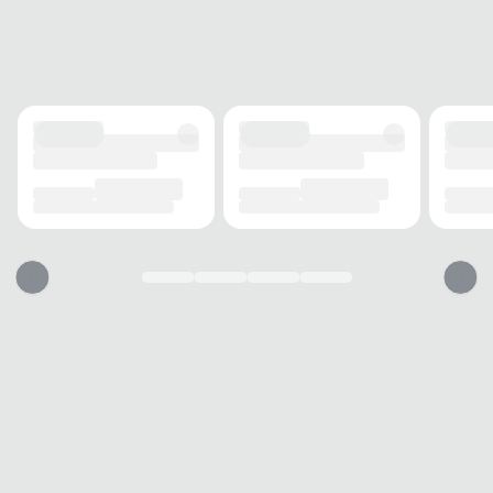
FECHAMENTO
Cadarço
SOLADO
MATERIAL
Borracha
ADERÊNCIA
Alta
AMORTECIMENTO
Médio
PALMILHA
MATERIAL
Espuma
TIPO
Anatômica
REMOVÍVEL
Não
BICO
TIPO
Fino