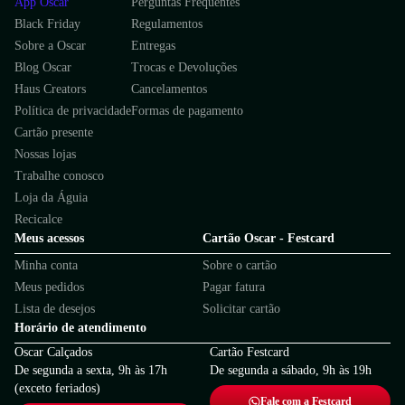
App Oscar
Perguntas Frequentes
Black Friday
Regulamentos
Sobre a Oscar
Entregas
Blog Oscar
Trocas e Devoluções
Haus Creators
Cancelamentos
Política de privacidade
Formas de pagamento
Cartão presente
Nossas lojas
Trabalhe conosco
Loja da Águia
Recicalce
Meus acessos
Cartão Oscar - Festcard
Minha conta
Sobre o cartão
Meus pedidos
Pagar fatura
Lista de desejos
Solicitar cartão
Horário de atendimento
Oscar Calçados
Cartão Festcard
De segunda a sexta, 9h às 17h
De segunda a sábado, 9h às 19h
(exceto feriados)
Fale com a Festcard