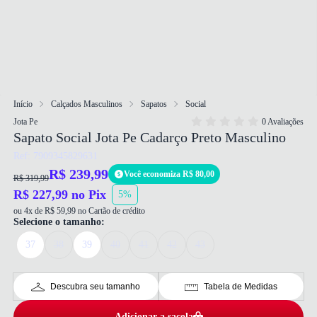
Início
Calçados Masculinos
Sapatos
Social
Jota Pe
0 Avaliações
Sapato Social Jota Pe Cadarço Preto Masculino
Ref: 7909345829631
R$ 239,99
Você economiza R$ 80,00
R$ 319,99
R$ 227,99 no Pix
5%
ou 4x de R$ 59,99 no Cartão de crédito
Selecione o tamanho:
37
38
39
40
41
42
43
Descubra seu tamanho
Tabela de Medidas
Adicionar a sacola