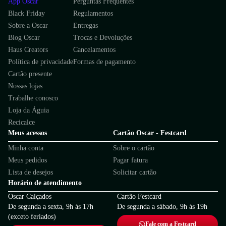
App Oscar
Perguntas Frequentes
Black Friday
Regulamentos
Sobre a Oscar
Entregas
Blog Oscar
Trocas e Devoluções
Haus Creators
Cancelamentos
Política de privacidade
Formas de pagamento
Cartão presente
Nossas lojas
Trabalhe conosco
Loja da Águia
Recicalce
Meus acessos
Cartão Oscar - Festcard
Minha conta
Sobre o cartão
Meus pedidos
Pagar fatura
Lista de desejos
Solicitar cartão
Horário de atendimento
Oscar Calçados
Cartão Festcard
De segunda a sexta, 9h às 17h
De segunda a sábado, 9h às 19h
(exceto feriados)
Fale com a Festcard