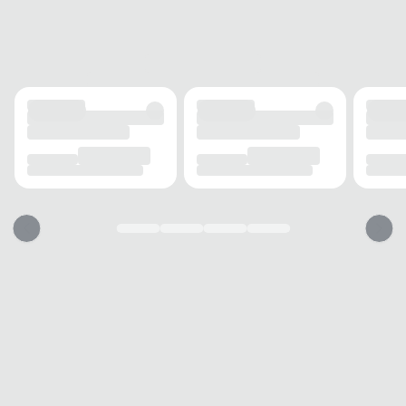
Têxtil
Solado
Borracha
OCASIÃO
Uso
Formal
Ambiente
Eventos
Estilo
Elegante
PALMILHA
Material
Espuma
Tipo
Anatômica
Removível
Não
BICO
TIPO
Quadrado
Esse calçado vai servir?