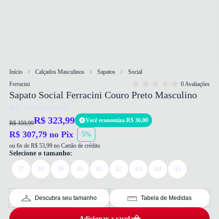
Início
Calçados Masculinos
Sapatos
Social
Ferracini
0 Avaliações
Sapato Social Ferracini Couro Preto Masculino
Ref: 7909611630473
R$ 323,99
Você economiza R$ 36,00
R$ 359,99
R$ 307,79 no Pix
5%
ou 6x de R$ 53,99 no Cartão de crédito
Selecione o tamanho:
37
38
39
40
41
42
43
44
45
Descubra seu tamanho
Tabela de Medidas
Adicionar a sacola