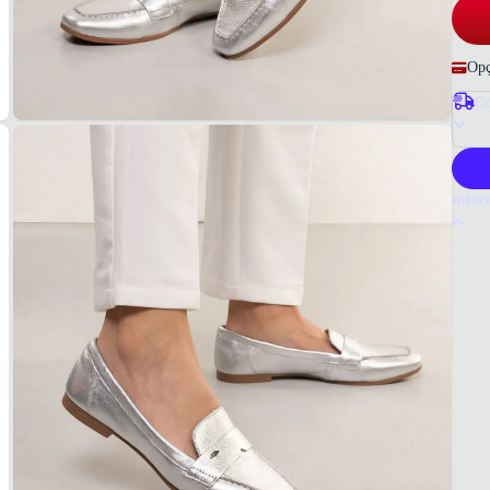
Opç
Co
P
Infor
Por q
A Dako
materi
Dakot
Tudo 
Femin
Materi
Sintét
COR
Prata
FOR