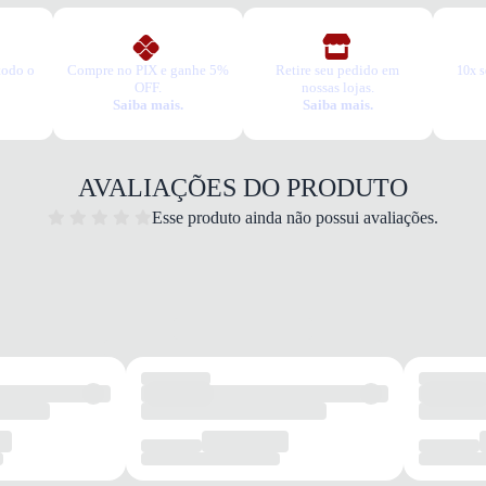
todo o
Compre no PIX e ganhe 5%
Retire seu pedido em
10x s
OFF.
nossas lojas.
Saiba mais.
Saiba mais.
AVALIAÇÕES DO PRODUTO
Esse produto ainda não possui avaliações.