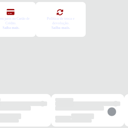
Política de troca e
em juros no Cartão de
devolução.
Crédito.
Saiba mais.
Saiba mais.