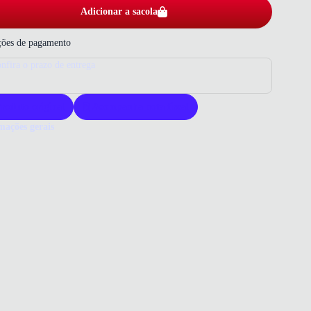
Adicionar a sacola
ões de pagamento
nfira o prazo de entrega
roduto original
Acompanha nota fiscal
mações gerais
ue comprar um sapato Dakota?
ta oferece sapatos que unem estilo e conforto para o dia a dia. Seus
ais de alta qualidade garantem durabilidade e elegância. Escolha
a para um visual moderno e prático com acabamento sofisticado.
o que você precisa saber sobre Sapato Mocassim Prata Dakota
ino
al
ico
RO