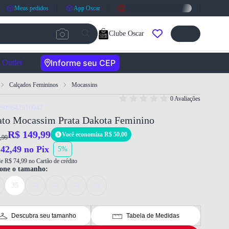
Meus pedidos
App Oscar
Clube Oscar
Informe seu CEP
Outlet
Calçados Femininos
Mocassins
0 Avaliações
7909842910047
ato Mocassim Prata Dakota Feminino
R$ 149,99
Você economiza R$ 50,00
,99
42,49 no Pix
5%
e R$ 74,99 no Cartão de crédito
ione o tamanho:
35
36
37
38
39
Descubra seu tamanho
Tabela de Medidas