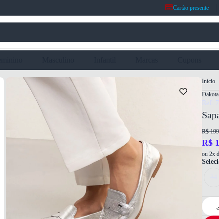
Cartão presente
eminino
Masculino
Infantil
Marcas
Cupons
Início
Dakota
Ref: 
Sap
R$ 199
R$ 1
ou 2x d
Selec
34