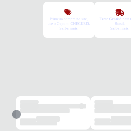
Primeira compra no site,
Frete Grátis*
para 
use o Cupom:
Brasil.
CHEGUEI5.
Saiba mais.
Saiba mais.