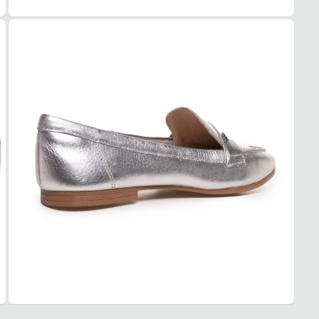
3. Tro
A troc
produt
Dia a 
Quais 
Materi
Palmi
Solado
superf
Confo
Garan
Este p
um pe