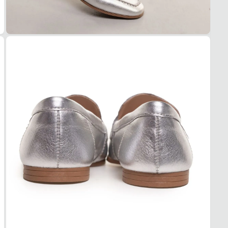
Têxtil
SOL
Borra
OCA
USO
Casua
AMB
Traba
ESTI
Versát
PAL
MAT
EVA
TIPO
Acolc
REM
Não
BICO
TIPO
Along
Esse c
1. Es
2. Faç