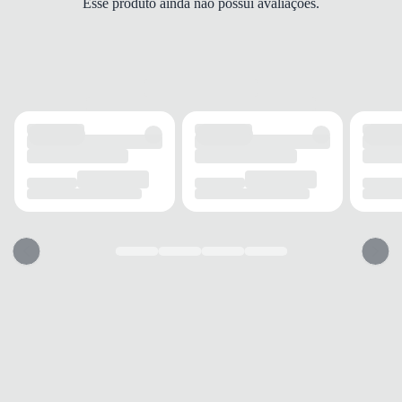
Esse produto ainda não possui avaliações.
MODELO
Mocassim
FECHAMENTO
Slip-on
SOLADO
MATERIAL
Micro Expandido
ADERÊNCIA
Alta
AMORTECIMENTO
Médio
PALMILHA
MATERIAL
PU
TIPO
Acolchoada
REMOVÍVEL
Não