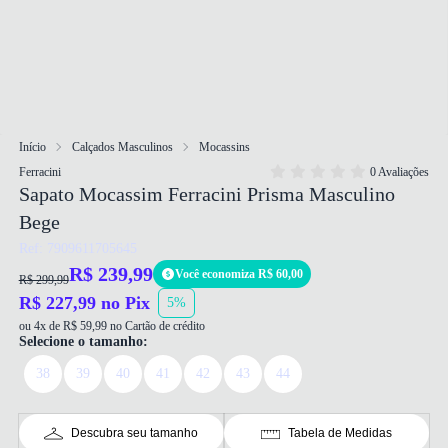
Início
Calçados Masculinos
Mocassins
Ferracini
0 Avaliações
Sapato Mocassim Ferracini Prisma Masculino
Bege
Ref: 7909611705645
R$ 239,99
Você economiza R$ 60,00
R$ 299,99
R$ 227,99 no Pix
5%
ou 4x de R$ 59,99 no Cartão de crédito
Selecione o tamanho:
38
39
40
41
42
43
44
Descubra seu tamanho
Tabela de Medidas