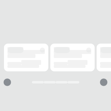
TIPO
Quadrado
Esse sapato vai servir?
1. Escolha seu número
2. Faça o pedido e prove
3. Troca Grátis
A troca é gratuita e fácil. Você tem 7 dias para solicitar a troca, caso o
produto não sirva.
Trabalho
Eventos
Conforto
Estabilidade
Estilo
Dia a dia