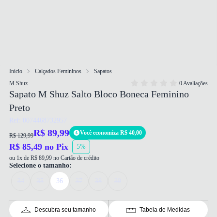
Início
Calçados Femininos
Sapatos
M Shuz
0 Avaliações
Sapato M Shuz Salto Bloco Boneca Feminino
Preto
Ref: 0074468732957
R$ 89,99
Você economiza R$ 40,00
R$ 129,99
R$ 85,49 no Pix
5%
ou 1x de R$ 89,99 no Cartão de crédito
Selecione o tamanho:
34
35
36
37
38
39
Descubra seu tamanho
Tabela de Medidas