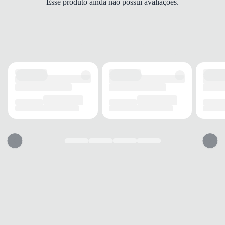
Esse produto ainda não possui avaliações.
MODELO
Boneca
FECHAMENTO
Fivela
SOLADO
MATERIAL
Borracha
ADERÊNCIA
Alta
AMORTECIMENTO
Médio
PALMILHA
MATERIAL
Sintético
TIPO
Acolchoada
REMOVÍVEL
Não
BICO