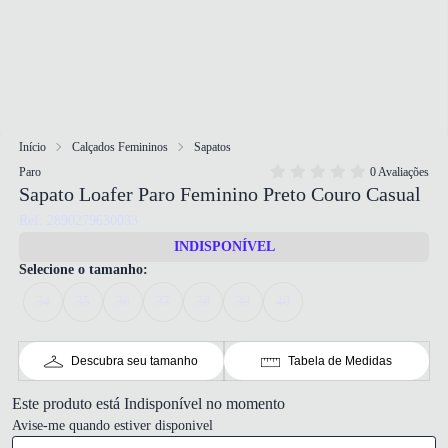
Início
Calçados Femininos
Sapatos
Paro
0 Avaliações
Sapato Loafer Paro Feminino Preto Couro Casual
Ref: 2890279630033
INDISPONÍVEL
Selecione o tamanho:
34
35
36
37
38
39
40
Descubra seu tamanho
Tabela de Medidas
Este produto está Indisponível no momento
Avise-me quando estiver disponivel