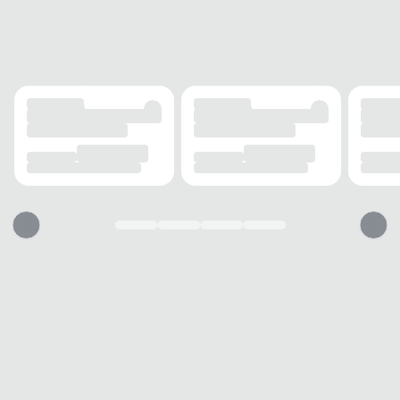
FECHAMENTO
Elástico
SOLADO
MATERIAL
Borracha
ADERÊNCIA
Alta
AMORTECIMENTO
Médio
PALMILHA
MATERIAL
EVA
TIPO
Espuma
REMOVÍVEL
Não
BICO
TIPO
Arredondado