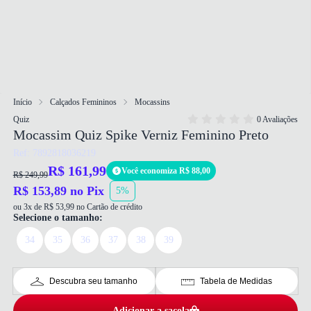
Início
Calçados Femininos
Mocassins
Quiz
0 Avaliações
Mocassim Quiz Spike Verniz Feminino Preto
Ref: 7892818036219
R$ 161,99
Você economiza R$ 88,00
R$ 249,99
R$ 153,89 no Pix
5%
ou 3x de R$ 53,99 no Cartão de crédito
Selecione o tamanho:
34
35
36
37
38
39
Descubra seu tamanho
Tabela de Medidas
Adicionar a sacola