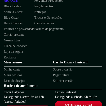
App Oscar
Perguntas Frequentes
Black Friday
Regulamentos
Sobre a Oscar
Entregas
Blog Oscar
Trocas e Devoluções
Haus Creators
Cancelamentos
Política de privacidade
Formas de pagamento
Cartão presente
Nossas lojas
Trabalhe conosco
Loja da Águia
Recicalce
Meus acessos
Cartão Oscar - Festcard
Minha conta
Sobre o cartão
Meus pedidos
Pagar fatura
Lista de desejos
Solicitar cartão
Horário de atendimento
Oscar Calçados
Cartão Festcard
De segunda a sexta, 9h às 17h
De segunda a sábado, 9h às 19h
(exceto feriados)
Fale com a Festcard