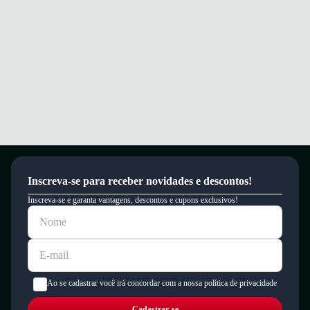
mocassim.
Garantia
Este produto possui uma garantia contra defeitos de fabricação válida por
um período de 90 dias.
Inscreva-se para receber novidades e descontos!
Inscreva-se e garanta vantagens, descontos e cupons exclusivos!
Ao se cadastrar você irá concordar com a nossa política de privacidade
Cadastrar-se