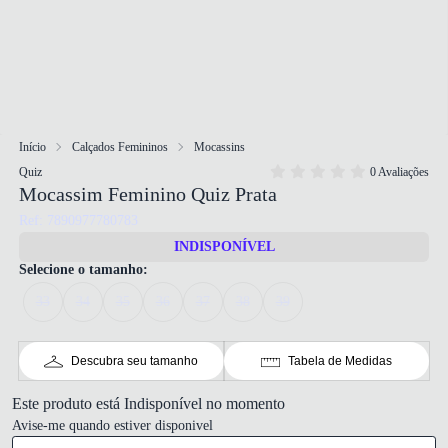
Início
Calçados Femininos
Mocassins
Quiz
0 Avaliações
Mocassim Feminino Quiz Prata
Ref: 7890977780783
INDISPONÍVEL
Selecione o tamanho:
33
34
35
36
37
38
39
Descubra seu tamanho
Tabela de Medidas
Este produto está Indisponível no momento
Avise-me quando estiver disponivel