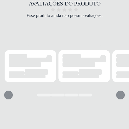
Prata
AVALIAÇÕES DO PRODUTO
MODELO
Mocassim
Esse produto ainda não possui avaliações.
FECHAMENTO
Slip-on
SOLADO
MATERIAL
Borracha
ADERÊNCIA
Alta
AMORTECIMENTO
Médio
PALMILHA
MATERIAL
EVA
TIPO
Espuma
REMOVÍVEL
Não