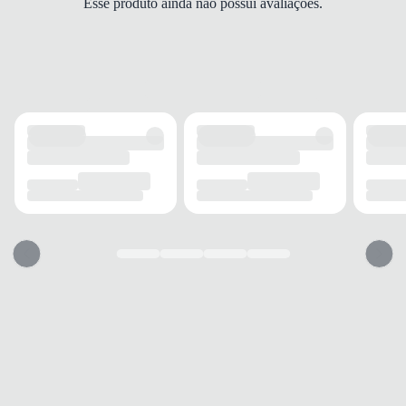
Esse produto ainda não possui avaliações.
Mocassim
FECHAMENTO
Fivela
SOLADO
MATERIAL
Emborrachado
ADERÊNCIA
Alta
AMORTECIMENTO
Com amortecimento
PALMILHA
MATERIAL
EVA
TIPO
Espuma
REMOVÍVEL
Não
BICO