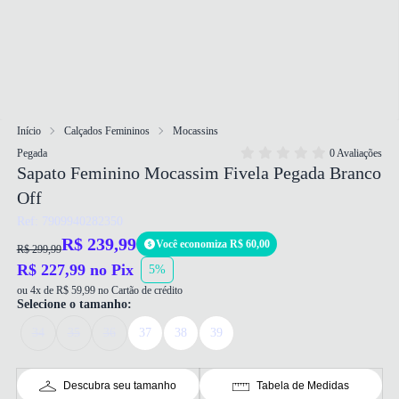
Início
Calçados Femininos
Mocassins
Pegada
0 Avaliações
Sapato Feminino Mocassim Fivela Pegada Branco
Off
Ref: 7909940282350
R$ 239,99
Você economiza R$ 60,00
R$ 299,99
R$ 227,99 no Pix
5%
ou 4x de R$ 59,99 no Cartão de crédito
Selecione o tamanho:
34
35
36
37
38
39
Descubra seu tamanho
Tabela de Medidas