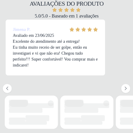
COR
AVALIAÇÕES DO PRODUTO
Creme
MODELO
5.0/5.0 - Baseado em 1 avaliações
Social
FECHAMENTO
Jimena P.
Sem fechamento
Avaliado em 23/06/2025
Excelente do atendimento até a entrega!
Eu tinha muito receio de ser golpe, então eu
investiguei e vi que não era! Chegou tudo
perfeito!!! Super confortável! Vou comprar mais e
SOLADO
indicarei!
MATERIAL
Borracha
ADERÊNCIA
Alta
AMORTECIMENTO
Médio
PALMILHA
MATERIAL
Espuma
TIPO
Anatômica
REMOVÍVEL