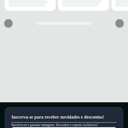
Este produto possui uma garantia contra defeitos de fabricação válida por
um período de 90 dias.
Inscreva-se para receber novidades e descontos!
Inscreva-se e garanta vantagens, descontos e cupons exclusivos!