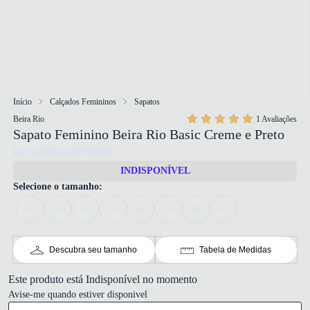
Início
Calçados Femininos
Sapatos
Beira Rio
1 Avaliações
Sapato Feminino Beira Rio Basic Creme e Preto
Ref: 43201041418785200
INDISPONÍVEL
Selecione o tamanho:
33
34
35
36
37
38
39
40
Descubra seu tamanho
Tabela de Medidas
Este produto está Indisponível no momento
Avise-me quando estiver disponivel