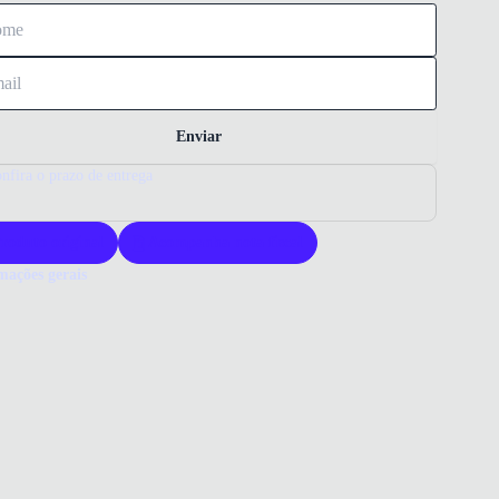
Enviar
nfira o prazo de entrega
roduto original
Acompanha nota fiscal
mações gerais
ue comprar um sapato Constantino?
to Constantino oferece qualidade e estilo sofisticado. Confeccionado
ro legítimo, garante durabilidade e conforto. Ideal para quem busca
cia e praticidade no dia a dia.
o que você precisa saber sobre Sapato Casual Constantino Masculino
al