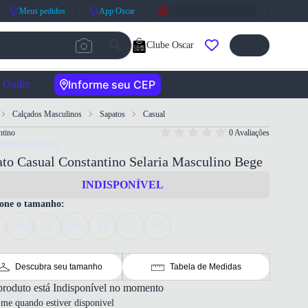
Meus pedidos
App Oscar
Clube Oscar
Informe seu CEP
Outlet
Calçados Masculinos
Sapatos
Casual
ntino
0 Avaliações
7908503797614
to Casual Constantino Selaria Masculino Bege
INDISPONÍVEL
ione o tamanho:
38
39
40
41
42
43
Descubra seu tamanho
Tabela de Medidas
produto está Indisponível no momento
-me quando estiver disponivel