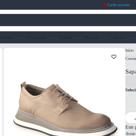
Cartão presente
eminino
Masculino
Infantil
Marcas
Cupons
Início
Consta
Ref: 
Sapa
Selec
37
Este 
Avise