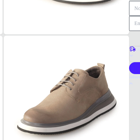
Co
P
Infor
Por q
O sapa
em cou
elegân
Tudo 
Bege
Materi
Couro