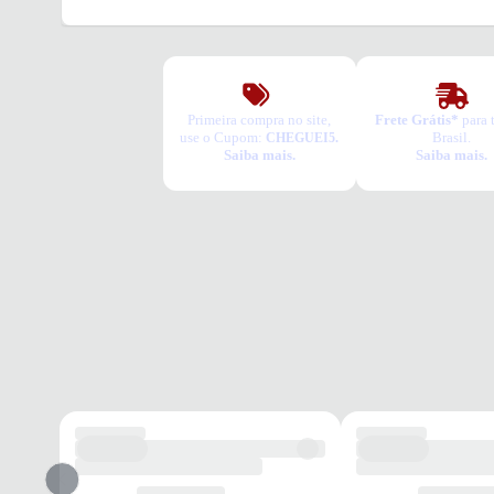
Primeira compra no site,
Frete Grátis*
para 
use o Cupom:
Brasil.
CHEGUEI5.
Saiba mais.
Saiba mais.