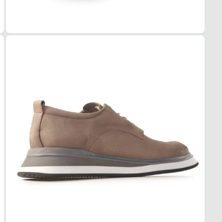
COR
Bege
MOD
Casua
FEC
Cadar
SOL
MAT
Embor
ADE
Alta
AMO
Médi
PAL
MAT
EVA
TIPO
Anatô
REM
Não
BICO
TIPO