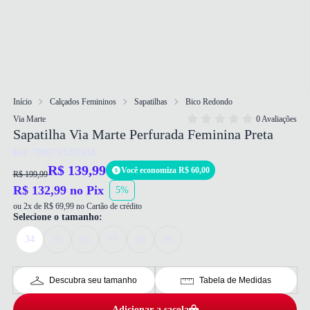
Início
Calçados Femininos
Sapatilhas
Bico Redondo
Via Marte
0 Avaliações
Sapatilha Via Marte Perfurada Feminina Preta
Ref: 7890733297418
R$ 139,99
Você economiza R$ 60,00
R$ 199,99
R$ 132,99 no Pix
5%
ou 2x de R$ 69,99 no Cartão de crédito
Selecione o tamanho:
34
35
36
37
38
39
Descubra seu tamanho
Tabela de Medidas
Adicionar a sacola