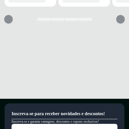
Dia a dia
Passeios
Escola
Conforto
Estilo
Juvenil
Quais os benefícios de escolher esse modelo?
Confeccionada em tecido e sintético que proporcionam resistência e
Inscreva-se para receber novidades e descontos!
toque macio.
Palmilha de espuma e EVA que oferece conforto prolongado para os pés.
Inscreva-se e garanta vantagens, descontos e cupons exclusivos!
Solado emborrachado que garante estabilidade e segurança ao caminhar.