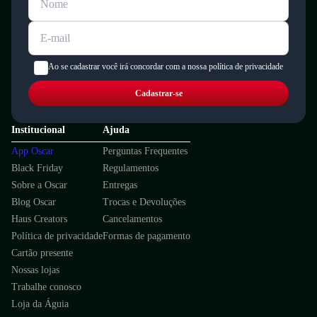
A sapatilha proporciona conforto e segurança para o uso diário das
meninas.
Garantia
Este produto possui uma garantia contra defeitos de fabricação válida por
um período de 90 dias.
Ao se cadastrar você irá concordar com a nossa política de privacidade
Cadastrar-se
Institucional
Ajuda
App Oscar
Perguntas Frequentes
Black Friday
Regulamentos
Sobre a Oscar
Entregas
Blog Oscar
Trocas e Devoluções
Haus Creators
Cancelamentos
Política de privacidade
Formas de pagamento
Cartão presente
Nossas lojas
Trabalhe conosco
Loja da Águia