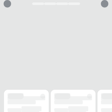
PALMILHA
MATERIAL
EVA
TIPO
Espuma
REMOVÍVEL
Não
BICO
TIPO
Redondo
Esse sapato vai servir?
1. Escolha seu número
2. Faça o pedido e prove
3. Troca Grátis
A troca é gratuita e fácil. Você tem 7 dias para solicitar a troca, caso o
produto não sirva.