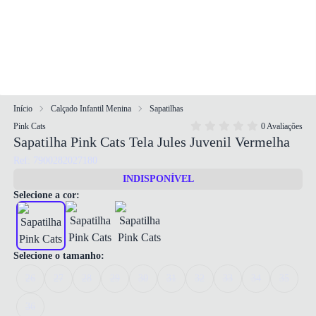
Início
Calçado Infantil Menina
Sapatilhas
Pink Cats
0 Avaliações
Sapatilha Pink Cats Tela Jules Juvenil Vermelha
Ref: 7900282027180
INDISPONÍVEL
Selecione a cor:
Selecione o tamanho:
26
27
28
29
30
31
32
33
34
35
36