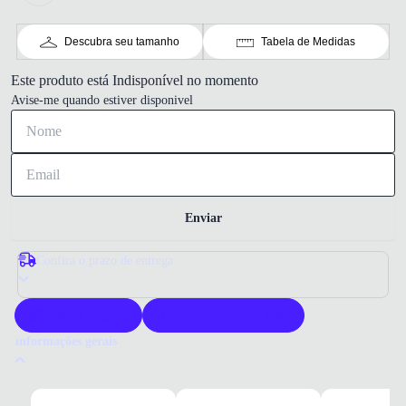
Descubra seu tamanho
Tabela de Medidas
Este produto está Indisponível no momento
Avise-me quando estiver disponivel
Enviar
Confira o prazo de entrega
Produto original
Acompanha nota fiscal
Informações gerais
Por que comprar uma sapatilha Pink Cats?
A sapatilha Pink Cats une conforto e estilo para meninas. Feita com