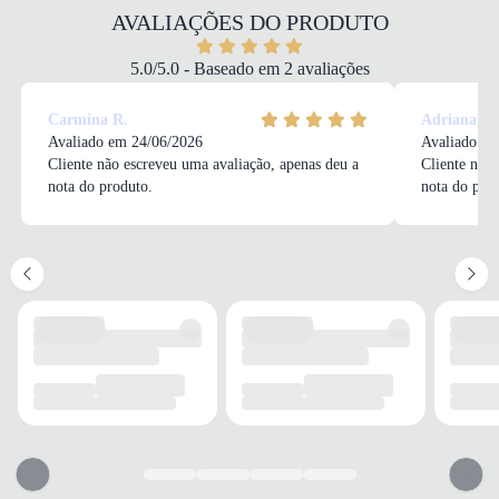
COR
AVALIAÇÕES DO PRODUTO
Creme
MODELO
5.0/5.0 - Baseado em 2 avaliações
Sapatilha
FECHAMENTO
Carmina R.
Adriana R.
Sem
Avaliado em 24/06/2026
Avaliado em
Cliente não escreveu uma avaliação, apenas deu a
Cliente não 
nota do produto.
nota do pro
SOLADO
MATERIAL
Borracha
ADERÊNCIA
Alta
AMORTECIMENTO
Médio
PALMILHA
MATERIAL
Espuma
TIPO
Conforto