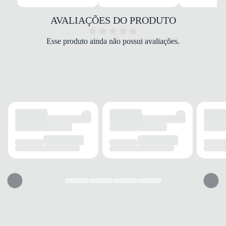
Material
Sintético
AVALIAÇÕES DO PRODUTO
COR
Preto
Esse produto ainda não possui avaliações.
MODELO
Sapatilha Casual
FECHAMENTO
Sem fechamento
SOLADO
Material
Borracha
Aderência
Alta
Acabamento
Trançado
PALMILHA
Material
Tecido