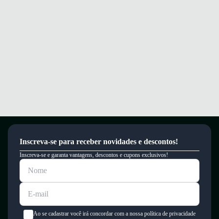
Moleca.
Garantia
Este produto possui uma garantia contra defeitos de fabricação válida por
um período de 90 dias.
Inscreva-se para receber novidades e descontos!
Inscreva-se e garanta vantagens, descontos e cupons exclusivos!
Ao se cadastrar você irá concordar com a nossa política de privacidade