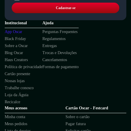
Cadastrar-se
Institucional
Ajuda
App Oscar
Perguntas Frequentes
Black Friday
Regulamentos
Sobre a Oscar
Entregas
Blog Oscar
Trocas e Devoluções
Haus Creators
Cancelamentos
Política de privacidade
Formas de pagamento
Cartão presente
Nossas lojas
Trabalhe conosco
Loja da Águia
Recicalce
Meus acessos
Cartão Oscar - Festcard
Minha conta
Sobre o cartão
Meus pedidos
Pagar fatura
Lista de desejos
Solicitar cartão