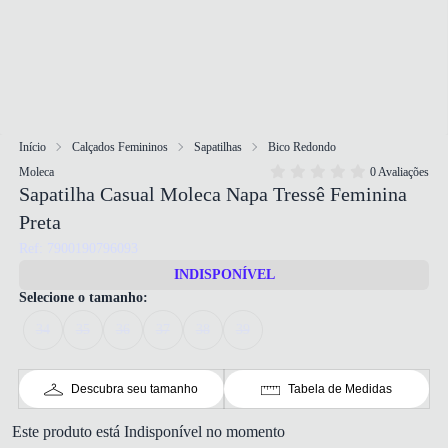
Início
Calçados Femininos
Sapatilhas
Bico Redondo
Moleca
0 Avaliações
Sapatilha Casual Moleca Napa Tressê Feminina
Preta
Ref: 7900190796093
INDISPONÍVEL
Selecione o tamanho:
34
35
36
37
38
39
Descubra seu tamanho
Tabela de Medidas
Este produto está Indisponível no momento