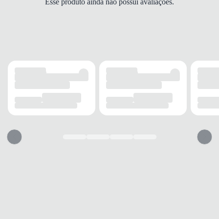
Esse produto ainda não possui avaliações.
MODELO
Sapatilha
FECHAMENTO
Sem fechamento
SOLADO
MATERIAL
Borracha
ADERÊNCIA
Alta
AMORTECIMENTO
Leve
PALMILHA
MATERIAL
Espuma
TIPO
Acolchoada
REMOVÍVEL
Não