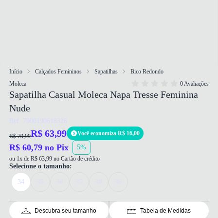
Início
Calçados Femininos
Sapatilhas
Bico Redondo
Moleca
0 Avaliações
Sapatilha Casual Moleca Napa Tresse Feminina
Nude
Ref: 7900190618326
R$ 63,99
Você economiza R$ 16,00
R$ 79,99
R$ 60,79 no Pix
5%
ou 1x de R$ 63,99 no Cartão de crédito
Selecione o tamanho:
34
35
36
37
38
39
Descubra seu tamanho
Tabela de Medidas