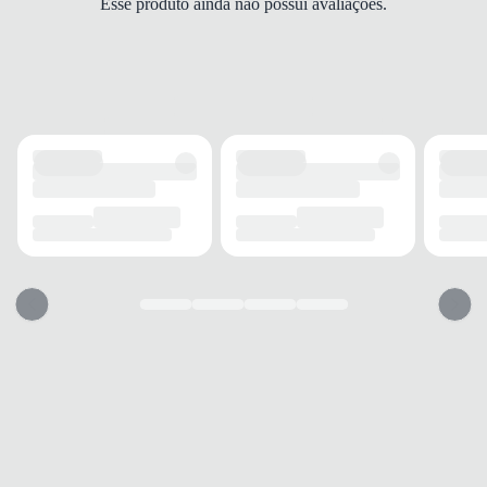
Esse produto ainda não possui avaliações.
Sapatilha
FECHAMENTO
Slip-on
SOLADO
MATERIAL
Borracha
ADERÊNCIA
Alta
AMORTECIMENTO
Com espuma
PALMILHA
MATERIAL
Espuma
TIPO
Anatômica
REMOVÍVEL
Não
BICO