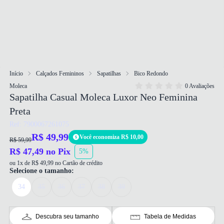
Início
Calçados Femininos
Sapatilhas
Bico Redondo
Moleca
0 Avaliações
Sapatilha Casual Moleca Luxor Neo Feminina
Preta
Ref: 7900067261075
R$ 49,99
Você economiza R$ 10,00
R$ 59,99
R$ 47,49 no Pix
5%
ou 1x de R$ 49,99 no Cartão de crédito
Selecione o tamanho:
34
35
36
37
38
39
Descubra seu tamanho
Tabela de Medidas