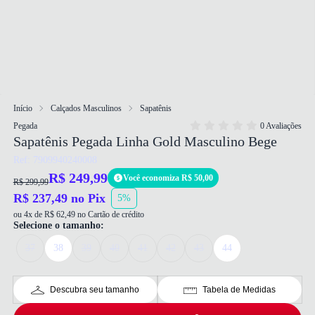
Início
Calçados Masculinos
Sapatênis
Pegada
0 Avaliações
Sapatênis Pegada Linha Gold Masculino Bege
Ref: 7909940240008
R$ 249,99
Você economiza R$ 50,00
R$ 299,99
R$ 237,49 no Pix
5%
ou 4x de R$ 62,49 no Cartão de crédito
Selecione o tamanho:
37
38
39
40
41
42
43
44
Descubra seu tamanho
Tabela de Medidas