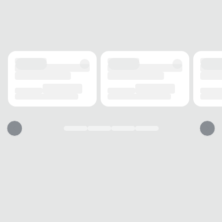
Amortech
FECHAMENTO
Zíper e elástico
SOLADO
MATERIAL
Borracha
ADERÊNCIA
Alta
AMORTECIMENTO
Camadas duplas
FORRO
MATERIAL
Tecido
ACOLCHOAMENTO
Espumado
TECNOLOGIA
Anatômico