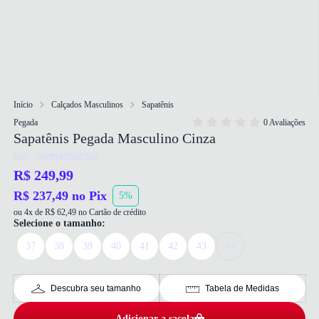
Início
Calçados Masculinos
Sapatênis
Pegada
0 Avaliações
Sapatênis Pegada Masculino Cinza
Ref: 7909940382388
R$ 249,99
R$ 237,49 no Pix
5%
ou 4x de R$ 62,49 no Cartão de crédito
Selecione o tamanho:
37
38
39
40
41
42
43
44
Descubra seu tamanho
Tabela de Medidas
Adicionar a sacola