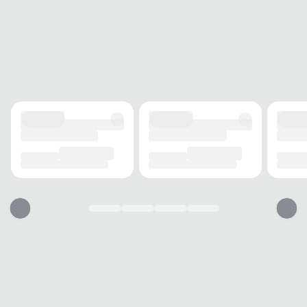
SOLADO
MATERIAL
Borracha
ADERÊNCIA
Alta
AMORTECIMENTO
Médio
FORRO
MATERIAL
Tecido
ACOLCHOAMENTO
Acolchoado
RESPIRABILIDADE
Boa
USO
TIPO
Dia a dia
Esse tênis vai servir?
1. Escolha seu número
2. Faça o pedido e prove
3. Troca Grátis