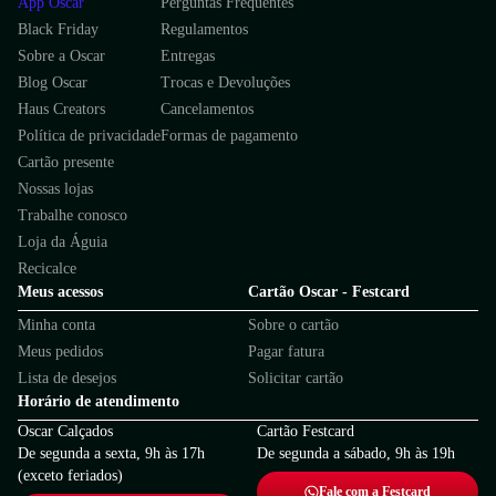
App Oscar
Perguntas Frequentes
Black Friday
Regulamentos
Sobre a Oscar
Entregas
Blog Oscar
Trocas e Devoluções
Haus Creators
Cancelamentos
Política de privacidade
Formas de pagamento
Cartão presente
Nossas lojas
Trabalhe conosco
Loja da Águia
Recicalce
Meus acessos
Cartão Oscar - Festcard
Minha conta
Sobre o cartão
Meus pedidos
Pagar fatura
Lista de desejos
Solicitar cartão
Horário de atendimento
Oscar Calçados
Cartão Festcard
De segunda a sexta, 9h às 17h
De segunda a sábado, 9h às 19h
(exceto feriados)
Fale com a Festcard