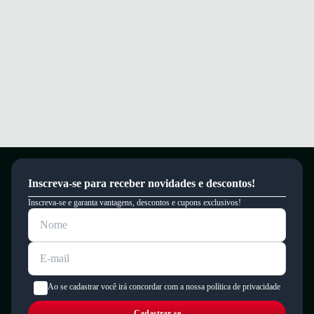
Garantia
Este produto possui uma garantia contra defeitos de fabricação válida por
um período de 90 dias.
Inscreva-se para receber novidades e descontos!
Inscreva-se e garanta vantagens, descontos e cupons exclusivos!
Ao se cadastrar você irá concordar com a nossa política de privacidade
Cadastrar-se