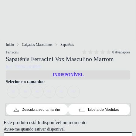
Início
Calçados Masculinos
Sapatênis
Ferracini
0 Avaliações
Sapatênis Ferracini Vox Masculino Marrom
Ref: 7909611618969
INDISPONÍVEL
Selecione o tamanho:
38
39
40
41
42
43
Descubra seu tamanho
Tabela de Medidas
Este produto está Indisponível no momento
Avise-me quando estiver disponivel