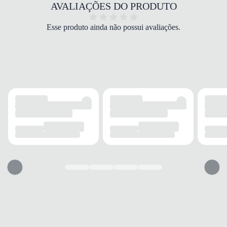
COR
AVALIAÇÕES DO PRODUTO
Marrom
PALMILHA
Esse produto ainda não possui avaliações.
Anatômica PU
FECHAMENTO
Cadarço elástico
SOLADO
MATERIAL
Borracha TR
ADERÊNCIA
Alta
FLEXIBILIDADE
Boa
FORRO
MATERIAL
Têxtil
ABSORÇÃO
Umidade
CONFORTO