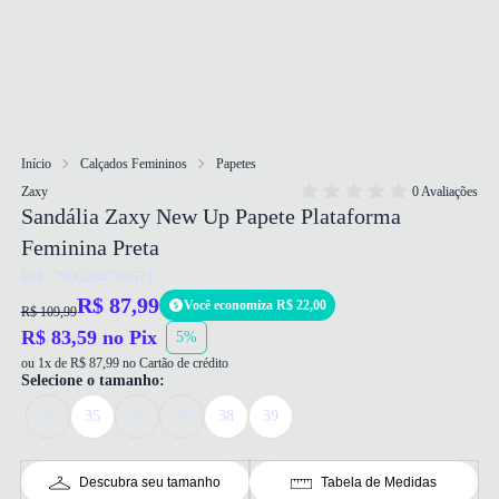
Início
Calçados Femininos
Papetes
Zaxy
0 Avaliações
Sandália Zaxy New Up Papete Plataforma
Feminina Preta
Ref: 7900204765671
R$ 87,99
Você economiza R$ 22,00
R$ 109,99
R$ 83,59 no Pix
5%
ou 1x de R$ 87,99 no Cartão de crédito
Selecione o tamanho:
33
35
36
37
38
39
Descubra seu tamanho
Tabela de Medidas