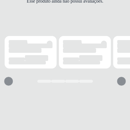
Esse produto ainda não possui avaliações.
Plataforma
ALTURA DO SALTO
3 cm
SOLADO
MATERIAL
PVC/EVA
ADERÊNCIA
Média
AMORTECIMENTO
Palmilha macia
FECHAMENTO
TIPO
Fivela
POSIÇÃO
Frontal
AJUSTE REGULÁVEL
Sim
BICO