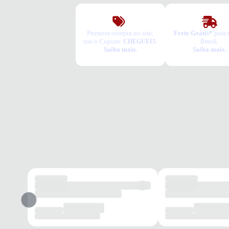
Primeira compra no site,
Frete Grátis*
para 
use o Cupom:
Brasil.
CHEGUEI5.
Saiba mais.
Saiba mais.