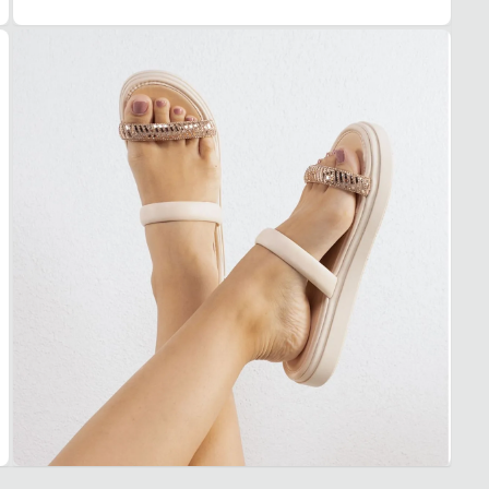
3. Tro
A troc
produt
Dia a 
Quais 
Desig
Solad
Materi
Confor
Garan
Este p
um pe