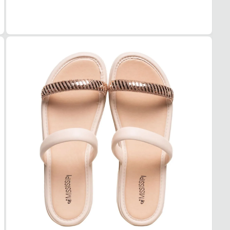
TIPO
Plata
ALTU
Baixo
SOL
MAT
Embor
ADE
Alta
AMO
Médi
FEC
TIPO
Sem f
POSI
Abert
BICO
TIPO
Arred
Essa s
1. Es
2. Faç