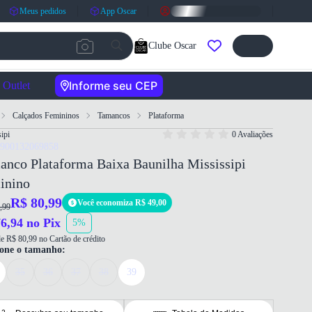
Meus pedidos
App Oscar
Clube Oscar
Informe seu CEP
Outlet
Calçados Femininos
Tamancos
Plataforma
ipi
0 Avaliações
7900132069858
nco Plataforma Baixa Baunilha Mississipi
inino
R$ 80,99
Você economiza R$ 49,00
,99
6,94 no Pix
5%
e R$ 80,99 no Cartão de crédito
ione o tamanho:
35
36
37
38
39