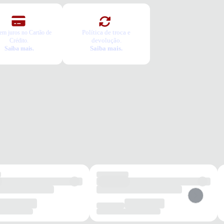
Política de troca e
em juros no Cartão de
devolução.
Crédito.
Saiba mais.
Saiba mais.