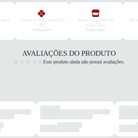
todo o
Compre no PIX e ganhe 5%
Retire seu pedido em
10x s
OFF.
nossas lojas.
Saiba mais.
Saiba mais.
AVALIAÇÕES DO PRODUTO
Esse produto ainda não possui avaliações.