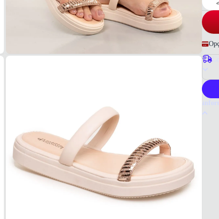
Opç
Co
P
Infor
Por q
A sand
materi
Missis
Tudo 
Femin
MAT
Materi
COR
Bege