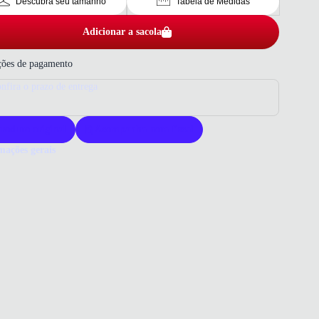
Descubra seu tamanho
Tabela de Medidas
Adicionar a sacola
ões de pagamento
nfira o prazo de entrega
roduto original
Acompanha nota fiscal
mações gerais
ue comprar uma sandália Mississipi?
ália Mississipi oferece conforto e estilo com design moderno. Seu
al resistente assegura durabilidade para o uso diário. Escolha
sipi para elegância e praticidade em seus passos.
o que você precisa saber sobre Sandália Tamanco Baunilha Mississipi
ina
ERIAL
al sintético