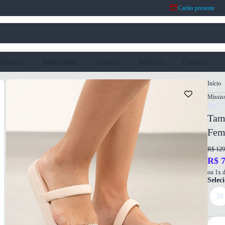
Cartão presente
eminino
Masculino
Infantil
Marcas
Cupons
Início
Mississ
Ref: 
Tama
Fem
R$ 129
R$ 7
ou 1x d
Selec
34