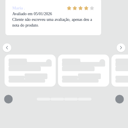
ALTURA DO SALTO
Maria .
7 cm
Avaliado em 05/01/2026
Cliente não escreveu uma avaliação, apenas deu a
nota do produto.
SOLADO
MATERIAL
Sintético
ADERÊNCIA
Boa
AMORTECIMENTO
Médio
FECHAMENTO
TIPO
Fivela
POSIÇÃO
Lateral
AJUSTE REGULÁVEL
Sim
BICO
TIPO