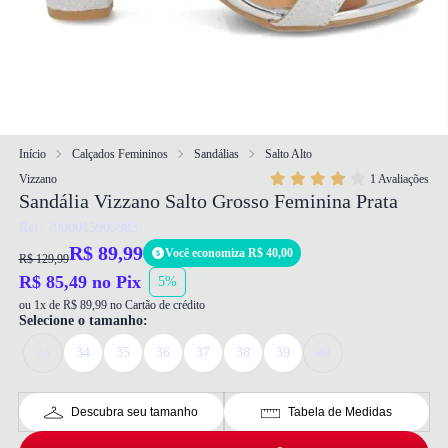
Início
Calçados Femininos
Sandálias
Salto Alto
Vizzano
1 Avaliações
Sandália Vizzano Salto Grosso Feminina Prata
Ref: 7900015905983
R$ 89,99
Você economiza R$ 40,00
R$ 129,99
R$ 85,49 no Pix
5%
ou 1x de R$ 89,99 no Cartão de crédito
Selecione o tamanho:
33
34
35
36
37
38
39
40
Descubra seu tamanho
Tabela de Medidas