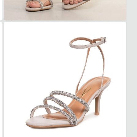
TIPO
Fino
ALTU
5 cm
SOL
MAT
Sintét
ADE
Média
AMO
Sim
FEC
TIPO
Fivela
POSI
Latera
AJUS
Sim
BICO
TIPO
Redo
Essa s
1. Es