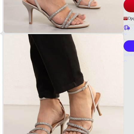
Opç
Co
P
Infor
Por q
A Vizz
encant
especi
camin
Tudo o
Vizza
MAT
Sintét
COR
Cinza