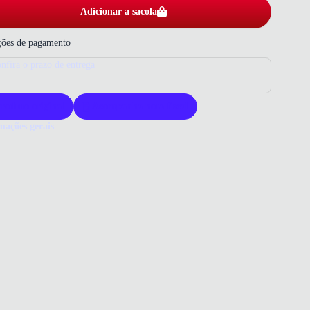
Adicionar a sacola
ões de pagamento
nfira o prazo de entrega
roduto original
Acompanha nota fiscal
mações gerais
ue comprar uma sandália Vizzano?
ano oferece sandálias com design sofisticado e detalhes que
am. Seus produtos garantem conforto e elegância para ocasiões
ais. Escolha Vizzano para um estilo marcante e confiança ao
har.
 que você precisa saber sobre Sandália Salto Fino Pedras Cinza
no Feminina
ERIAL
ico