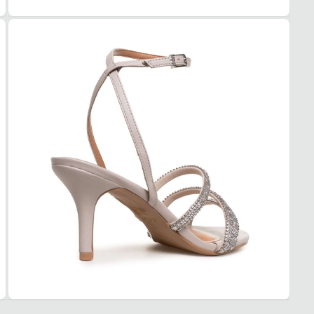
2. Faç
3. Tro
A troc
produt
Event
Quais 
Design
Palmil
Salto 
Confo
Garan
Este p
um pe