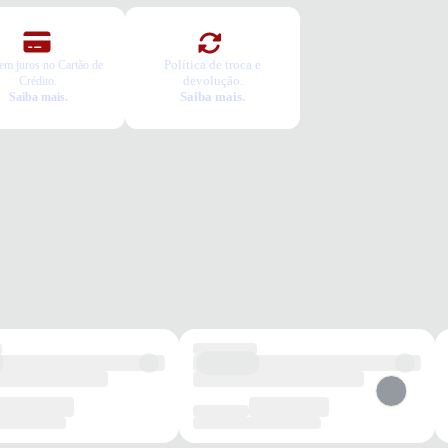
Política de troca e
em juros no Cartão de
devolução.
Crédito.
Saiba mais.
Saiba mais.