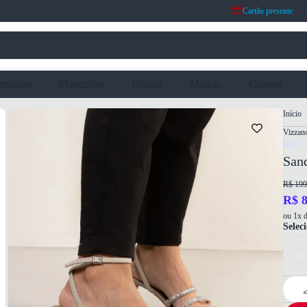
Cartão presente
eminino
Masculino
Infantil
Marcas
Cupons
Início
Vizzan
Ref: 
Sand
R$ 199
R$ 8
ou 1x d
Selec
33