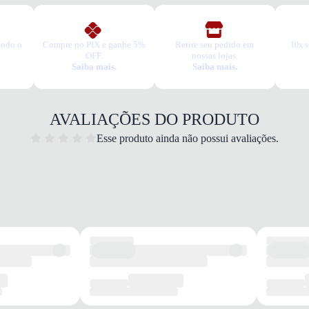
todo o
Compre no PIX e ganhe 5%
Retire seu pedido em
10x s
OFF.
nossas lojas.
Saiba mais.
Saiba mais.
AVALIAÇÕES DO PRODUTO
Esse produto ainda não possui avaliações.