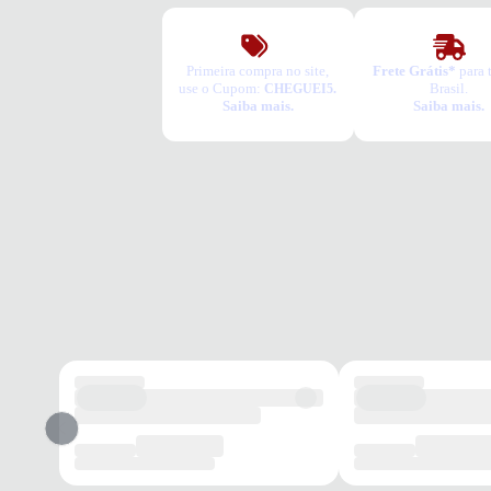
Primeira compra no site,
Frete Grátis*
para 
use o Cupom:
Brasil.
CHEGUEI5.
Saiba mais.
Saiba mais.