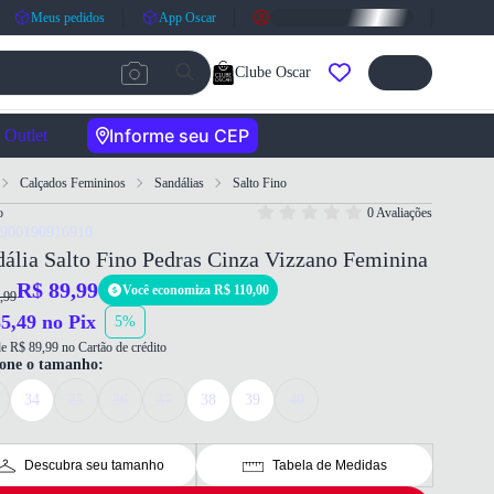
Meus pedidos
App Oscar
Clube Oscar
Informe seu CEP
Outlet
Calçados Femininos
Sandálias
Salto Fino
o
0 Avaliações
7900190916910
ália Salto Fino Pedras Cinza Vizzano Feminina
R$ 89,99
Você economiza R$ 110,00
,99
5,49 no Pix
5%
e R$ 89,99 no Cartão de crédito
ione o tamanho:
34
35
36
37
38
39
40
Descubra seu tamanho
Tabela de Medidas