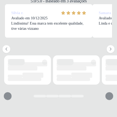
5.0/5.0 - Baseado em 3 avaliações
Fino
ALTURA DO SALTO
Silvia r.
Samara j.
7 cm
Avaliado em 10/12/2025
Avaliado em
Lindíssima! Essa marca tem excelente qualidade,
Linda e con
tive várias vizzano
SOLADO
MATERIAL
Sintético
ADERÊNCIA
Média
AMORTECIMENTO
Com amortecimento
FECHAMENTO
TIPO
Fivela
POSIÇÃO
Tornozelo
AJUSTE REGULÁVEL
Sim
BICO
TIPO