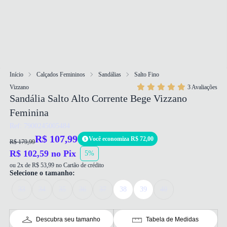
Início
Calçados Femininos
Sandálias
Salto Fino
Vizzano
3 Avaliações
Sandália Salto Alto Corrente Bege Vizzano
Feminina
Ref: 7900245005484
R$ 107,99
Você economiza R$ 72,00
R$ 179,99
R$ 102,59 no Pix
5%
ou 2x de R$ 53,99 no Cartão de crédito
Selecione o tamanho:
33
34
35
36
37
38
39
40
Descubra seu tamanho
Tabela de Medidas